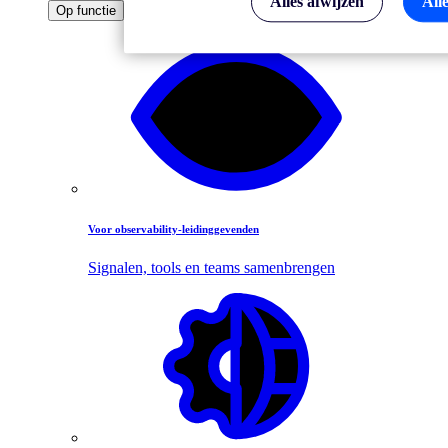
Alles afwijzen
All
Op functie
Voor observability-leidinggevenden
Signalen, tools en teams samenbrengen