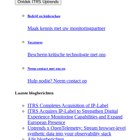
Ontdek ITRS Uptrends
Bedrijf en leiderschap
Maak kennis met uw monitoringpartner
Vacatures
Bescherm kritische technologie met ons
Neem contact met ons op
Hulp nodig? Neem contact op
Laatste blogberichten
ITRS Completes Acquisition of IP-Label
ITRS Acquires IP-Label to Strengthen Digital
Experience Monitoring Capabilities and Expand
European Presence
Uptrends x OpenTelemetry: Stream browser-level
synthetic data into your observability stack
Alle blogberichten