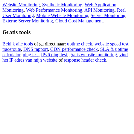
Website Monitoring
,
Synthetic Monitoring
,
Web Application
Monitoring
,
Web Performance Monitoring
,
API Monitoring
,
Real
User Monitoring
,
Mobile Website Monitoring
,
Server Monitoring
,
Externe Server Monitoring
,
Cloud Cost Management
.
Gratis tools
Bekijk alle tools
of ga direct naar:
uptime check
,
website speed test
,
traceroute
,
DNS rapport
,
CDN performance check
,
SLA & uptime
calculator
,
ping test
,
IPv6 ping test
,
gratis website monitoring
,
vind
het IP adres van mijn website
of
response header check
.