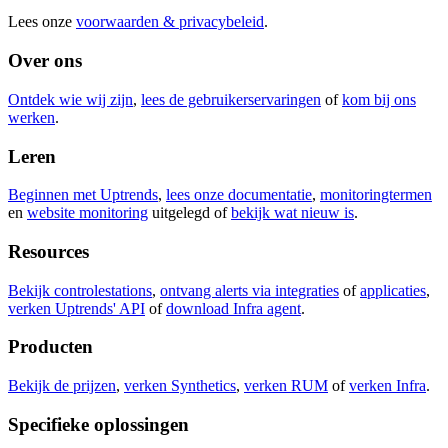
Lees onze
voorwaarden & privacybeleid
.
Over ons
Ontdek wie wij zijn
,
lees de gebruikerservaringen
of
kom bij ons
werken
.
Leren
Beginnen met Uptrends
,
lees onze documentatie
,
monitoringtermen
en
website monitoring
uitgelegd of
bekijk wat nieuw is
.
Resources
Bekijk controlestations
,
ontvang alerts via integraties
of
applicaties
,
verken Uptrends' API
of
download Infra agent
.
Producten
Bekijk de prijzen
,
verken Synthetics
,
verken RUM
of
verken Infra
.
Specifieke oplossingen