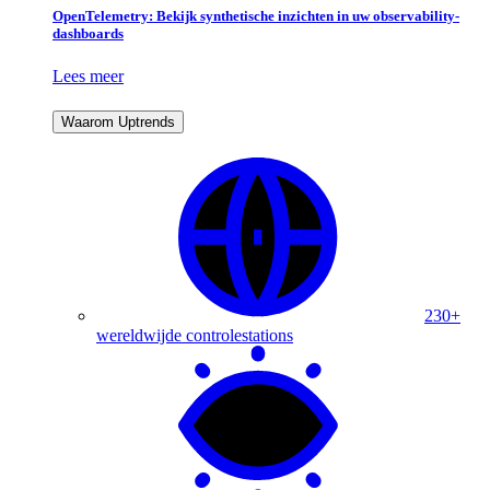
OpenTelemetry: Bekijk synthetische inzichten in uw observability-
dashboards
Lees meer
Waarom Uptrends
230+
wereldwijde controlestations