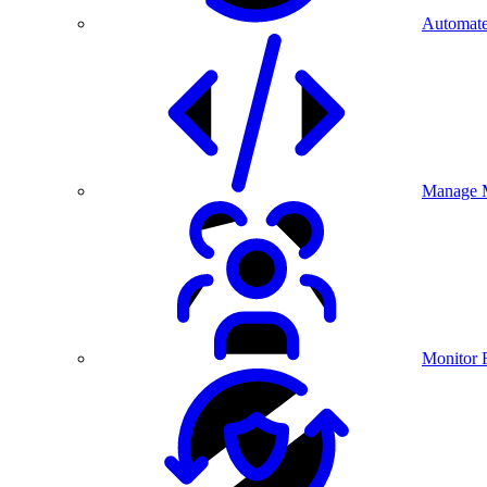
Automate
Manage M
Monitor 