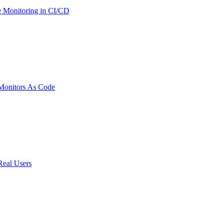
 Monitoring in CI/CD
onitors As Code
Real Users