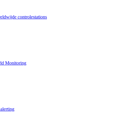
ldwijde controlestations
ld Monitoring
alerting