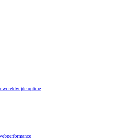
r wereldwijde uptime
webperformance