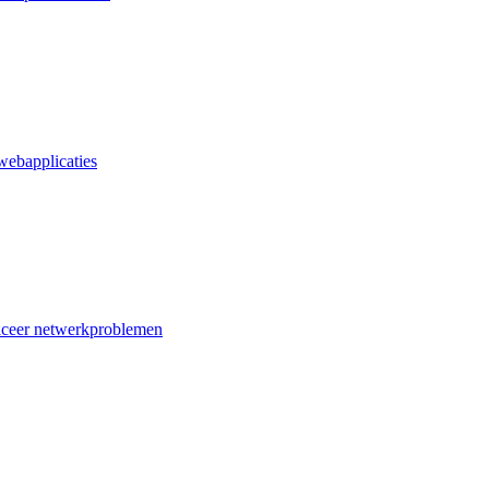
webapplicaties
iceer netwerkproblemen