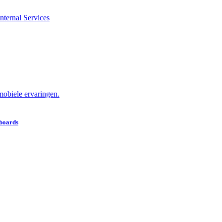
nternal Services
obiele ervaringen.
hboards