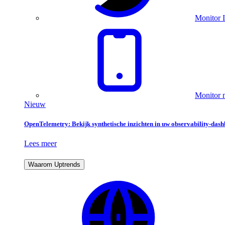
Monitor I
Monitor m
Nieuw
OpenTelemetry: Bekijk synthetische inzichten in uw observability-das
Lees meer
Waarom Uptrends