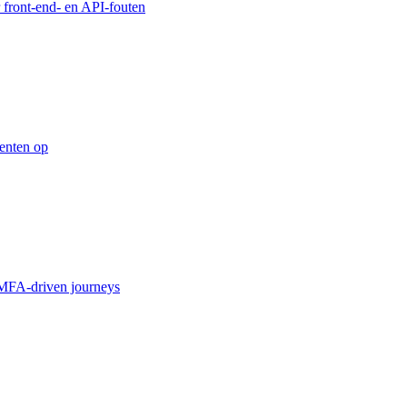
 front-end- en API-fouten
enten op
MFA-driven journeys