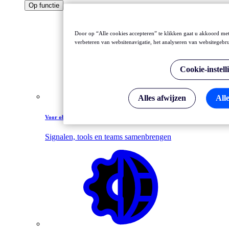
Op functie
Door op “Alle cookies accepteren” te klikken gaat u akkoord met
verbeteren van websitenavigatie, het analyseren van websitegebr
Cookie-instell
Alles afwijzen
All
Voor observability-leidinggevenden
Signalen, tools en teams samenbrengen