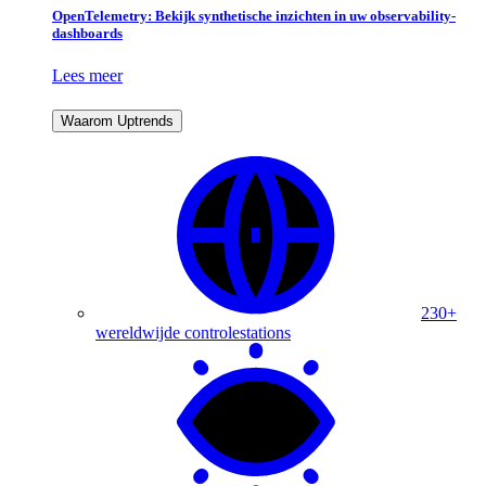
OpenTelemetry: Bekijk synthetische inzichten in uw observability-
dashboards
Lees meer
Waarom Uptrends
230+
wereldwijde controlestations