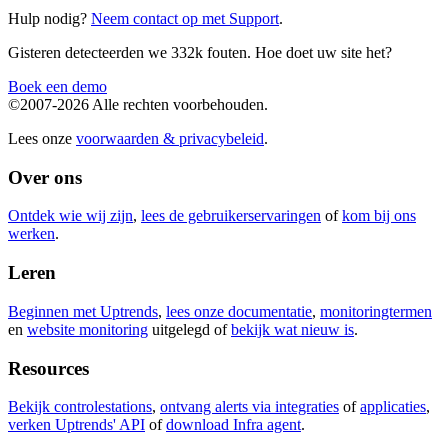
Hulp nodig?
Neem contact op met Support
.
Gisteren detecteerden we 332k fouten. Hoe doet uw site het?
Boek een demo
©2007-2026 Alle rechten voorbehouden.
Lees onze
voorwaarden & privacybeleid
.
Over ons
Ontdek wie wij zijn
,
lees de gebruikerservaringen
of
kom bij ons
werken
.
Leren
Beginnen met Uptrends
,
lees onze documentatie
,
monitoringtermen
en
website monitoring
uitgelegd of
bekijk wat nieuw is
.
Resources
Bekijk controlestations
,
ontvang alerts via integraties
of
applicaties
,
verken Uptrends' API
of
download Infra agent
.