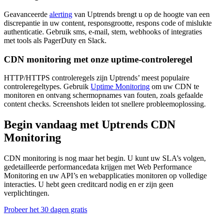
Geavanceerde
alerting
van Uptrends brengt u op de hoogte van een
discrepantie in uw content, responsgrootte, respons code of mislukte
authenticatie. Gebruik sms, e-mail, stem, webhooks of integraties
met tools als PagerDuty en Slack.
CDN monitoring met onze uptime-controleregel
HTTP/HTTPS controleregels zijn Uptrends’ meest populaire
controleregeltypes. Gebruik
Uptime Monitoring
om uw CDN te
monitoren en ontvang schermopnames van fouten, zoals gefaalde
content checks. Screenshots leiden tot snellere probleemoplossing.
Begin vandaag met Uptrends CDN
Monitoring
CDN monitoring is nog maar het begin. U kunt uw SLA’s volgen,
gedetailleerde performancedata krijgen met Web Performance
Monitoring en uw API’s en webapplicaties monitoren op volledige
interacties. U hebt geen creditcard nodig en er zijn geen
verplichtingen.
Probeer het 30 dagen gratis