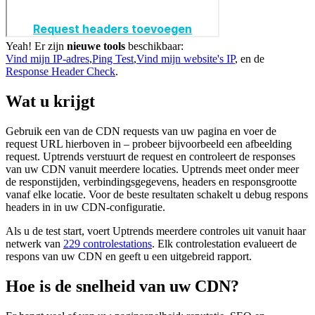
Yeah! Er zijn
nieuwe tools
beschikbaar:
Vind mijn IP-adres
,
Ping Test
,
Vind mijn website's IP
, en de
Response Header Check
.
Wat u krijgt
Gebruik een van de CDN requests van uw pagina en voer de
request URL hierboven in – probeer bijvoorbeeld een afbeelding
request. Uptrends verstuurt de request en controleert de responses
van uw CDN vanuit meerdere locaties. Uptrends meet onder meer
de responstijden, verbindingsgegevens, headers en responsgrootte
vanaf elke locatie. Voor de beste resultaten schakelt u debug respons
headers in in uw CDN-configuratie.
Als u de test start, voert Uptrends meerdere controles uit vanuit haar
netwerk van
229 controlestations
. Elk controlestation evalueert de
respons van uw CDN en geeft u een uitgebreid rapport.
Hoe is de snelheid van uw CDN?