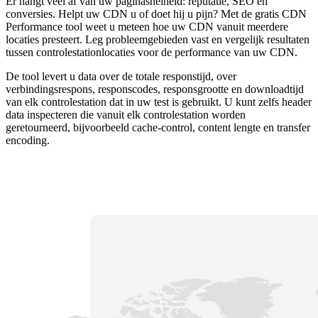
Er hangt veel af van uw paginasnelheid: reputatie, SEO en
conversies. Helpt uw CDN u of doet hij u pijn? Met de gratis CDN
Performance tool weet u meteen hoe uw CDN vanuit meerdere
locaties presteert. Leg probleemgebieden vast en vergelijk resultaten
tussen controlestationlocaties voor de performance van uw CDN.
De tool levert u data over de totale responstijd, over
verbindingsrespons, responscodes, responsgrootte en downloadtijd
van elk controlestation dat in uw test is gebruikt. U kunt zelfs header
data inspecteren die vanuit elk controlestation worden
geretourneerd, bijvoorbeeld cache-control, content lengte en transfer
encoding.