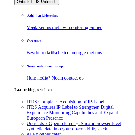
Ontdek ITRS Uptrends
Bedrijf en leiderschap
Maak kennis met uw monitoringpartner
Vacatures
Bescherm kritische technologie met ons
Neem contact met ons op
Hulp nodig? Neem contact op
Laatste blogberichten
ITRS Completes Acquisition of IP-Label
ITRS Acquires IP-Label to Strengthen Digital
Experience Monitoring Capabilities and Expand
European Presence
Uptrends x OpenTelemetry: Stream browser-level
synthetic data into your observability stack
Alle blogberichten