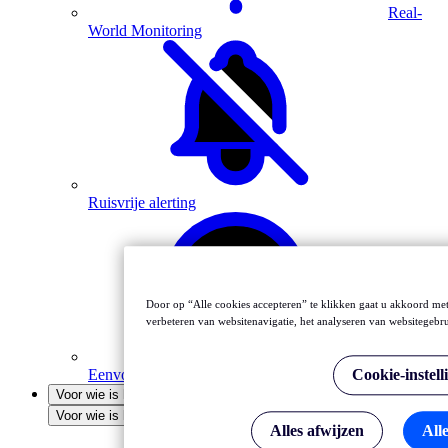
Real-
World Monitoring
Ruisvrije alerting
Door op “Alle cookies accepteren” te klikken gaat u akkoord met
verbeteren van websitenavigatie, het analyseren van websitegebr
Cookie-instell
Eenvoudige installatie
Voor wie is het bedoeld
Voor wie is het bedoeld
Alles afwijzen
All