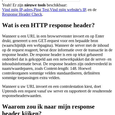
Yeah! Er zijn
nieuwe tools
beschikbaar:
Vind mijn IP-adres
,
Ping Test
,
Vind mijn website's IP
, en de
Response Header Check
.
Wat is een HTTP response header?
Wanneer u een URL in een browservenster invoert en op Enter
drukt, genereert u een GET-request voor een bepaalde bron
(waarschijnlijk een webpagina). Wanneer de server met de inhoud
op de request reageert, bevat deze informatie over de transactie in de
response header. De response header is een op tekst gebaseerd
onderdeel dat is gekoppeld aan een netwerkpakket dat de server- en
inhoudsinformatie bevat. De response headers zijn onderverdeeld in
naam/waardeparen, zoals Content-length: 148. Hoewel
controleorganen sommige velden standaardiseren, definiëren
sommige toepassingen extra velden.
Wanneer u uw URL invoert en een controlestation kiest, doet
Uptrends een request vanaf uw server en rapporteert de resulterende
responseheaderwaarden.
Waarom zou ik naar mijn response
header kijken?