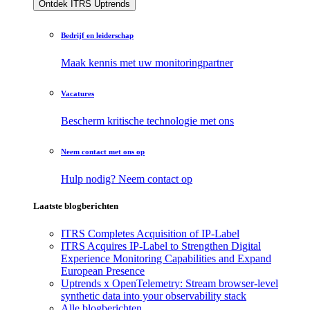
Ontdek ITRS Uptrends
Bedrijf en leiderschap
Maak kennis met uw monitoringpartner
Vacatures
Bescherm kritische technologie met ons
Neem contact met ons op
Hulp nodig? Neem contact op
Laatste blogberichten
ITRS Completes Acquisition of IP-Label
ITRS Acquires IP-Label to Strengthen Digital
Experience Monitoring Capabilities and Expand
European Presence
Uptrends x OpenTelemetry: Stream browser-level
synthetic data into your observability stack
Alle blogberichten