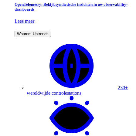
OpenTelemetry: Bekijk synthetische inzichten in uw observability-
dashboards
Lees meer
Waarom Uptrends
230+
wereldwijde controlestations