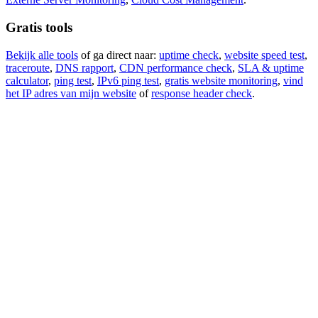
Gratis tools
Bekijk alle tools
of ga direct naar:
uptime check
,
website speed test
,
traceroute
,
DNS rapport
,
CDN performance check
,
SLA & uptime
calculator
,
ping test
,
IPv6 ping test
,
gratis website monitoring
,
vind
het IP adres van mijn website
of
response header check
.