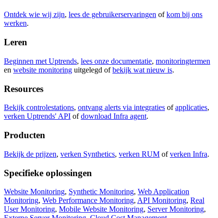
Ontdek wie wij zijn
,
lees de gebruikerservaringen
of
kom bij ons
werken
.
Leren
Beginnen met Uptrends
,
lees onze documentatie
,
monitoringtermen
en
website monitoring
uitgelegd of
bekijk wat nieuw is
.
Resources
Bekijk controlestations
,
ontvang alerts via integraties
of
applicaties
,
verken Uptrends' API
of
download Infra agent
.
Producten
Bekijk de prijzen
,
verken Synthetics
,
verken RUM
of
verken Infra
.
Specifieke oplossingen
Website Monitoring
,
Synthetic Monitoring
,
Web Application
Monitoring
,
Web Performance Monitoring
,
API Monitoring
,
Real
User Monitoring
,
Mobile Website Monitoring
,
Server Monitoring
,
Externe Server Monitoring
,
Cloud Cost Management
.