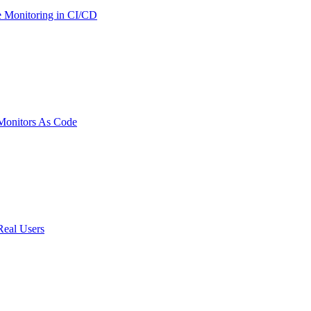
 Monitoring in CI/CD
onitors As Code
Real Users