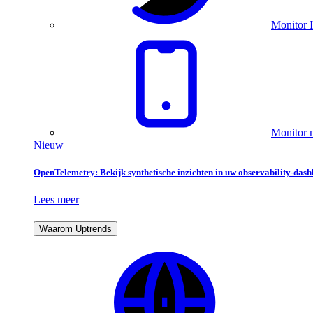
Monitor I
Monitor m
Nieuw
OpenTelemetry: Bekijk synthetische inzichten in uw observability-das
Lees meer
Waarom Uptrends