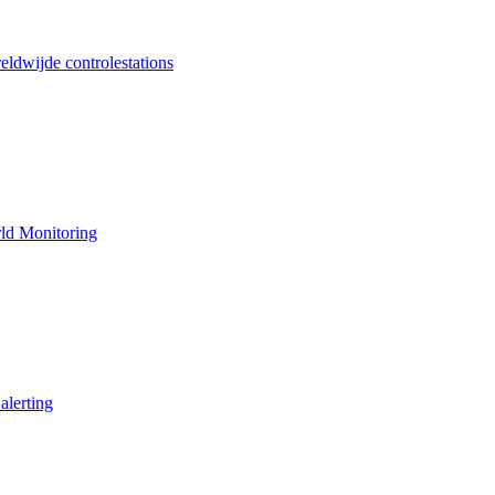
ldwijde controlestations
ld Monitoring
alerting