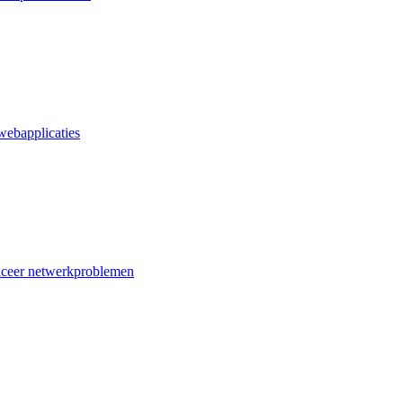
webapplicaties
iceer netwerkproblemen