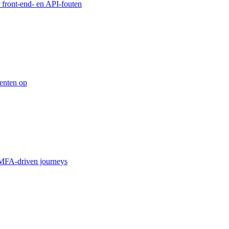
 front-end- en API-fouten
enten op
MFA-driven journeys