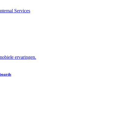
nternal Services
obiele ervaringen.
hboards