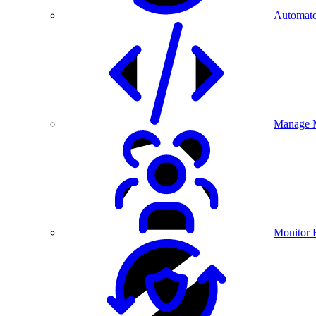
Automate
Manage M
Monitor 