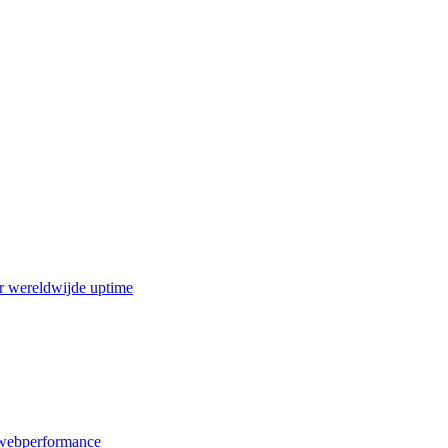
r wereldwijde uptime
webperformance