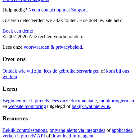
Hulp nodig?
Neem contact op met Support
.
Gisteren detecteerden we 332k fouten. Hoe doet uw site het?
Boek een demo
©2007-2026 Alle rechten voorbehouden.
Lees onze
voorwaarden & privacybeleid
.
Over ons
Ontdek wie wij zijn
,
lees de gebruikerservaringen
of
kom bij ons
werken
.
Leren
Beginnen met Uptrends
,
lees onze documentatie
,
monitoringtermen
en
website monitoring
uitgelegd of
bekijk wat nieuw is
.
Resources
Bekijk controlestations
,
ontvang alerts via integraties
of
applicaties
,
verken Uptrends' API
of
download Infra agent
.