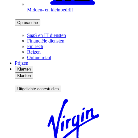
Midden- en kleinbedrijf
Op branche
SaaS en IT-diensten
Financiële diensten
FinTech
Reizen
Online retail
Prijzen
Klanten
Klanten
Uitgelichte casestudies