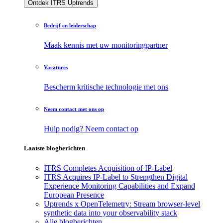
Ontdek ITRS Uptrends
Bedrijf en leiderschap
Maak kennis met uw monitoringpartner
Vacatures
Bescherm kritische technologie met ons
Neem contact met ons op
Hulp nodig? Neem contact op
Laatste blogberichten
ITRS Completes Acquisition of IP-Label
ITRS Acquires IP-Label to Strengthen Digital
Experience Monitoring Capabilities and Expand
European Presence
Uptrends x OpenTelemetry: Stream browser-level
synthetic data into your observability stack
Alle blogberichten