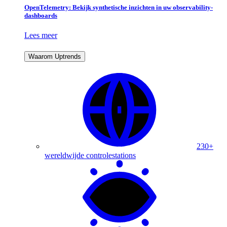
OpenTelemetry: Bekijk synthetische inzichten in uw observability-
dashboards
Lees meer
Waarom Uptrends
230+
wereldwijde controlestations