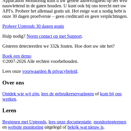
Application Monitoring kunt u uw gehele aanwezigheid op het web
nauwlettend in de gaten houden. U kunt ook bij ons terecht met uw
API’s. Probeer het allemaal gratis uit. Het enige wat u nodig hebt is
onze 30 dagen proefversie – geen creditcard en geen verplichtingen.
Probeer Uptrends 30 dagen gratis
Hulp nodig?
Neem contact op met Support
.
Gisteren detecteerden we 332k fouten. Hoe doet uw site het?
Boek een demo
©2007-2026 Alle rechten voorbehouden.
Lees onze
voorwaarden & privacybeleid
.
Over ons
Ontdek wie wij zijn
,
lees de gebruikerservaringen
of
kom bij ons
werken
.
Leren
Beginnen met Uptrends
,
lees onze documentatie
,
monitoringtermen
en
website monitoring
uitgelegd of
bekijk wat nieuw is
.