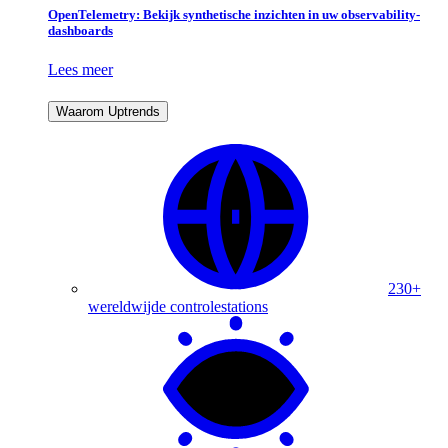
OpenTelemetry: Bekijk synthetische inzichten in uw observability-
dashboards
Lees meer
Waarom Uptrends
230+
wereldwijde controlestations