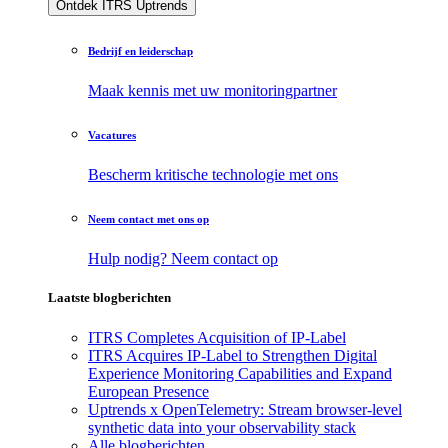
Ontdek ITRS Uptrends
Bedrijf en leiderschap
Maak kennis met uw monitoringpartner
Vacatures
Bescherm kritische technologie met ons
Neem contact met ons op
Hulp nodig? Neem contact op
Laatste blogberichten
ITRS Completes Acquisition of IP-Label
ITRS Acquires IP-Label to Strengthen Digital
Experience Monitoring Capabilities and Expand
European Presence
Uptrends x OpenTelemetry: Stream browser-level
synthetic data into your observability stack
Alle blogberichten