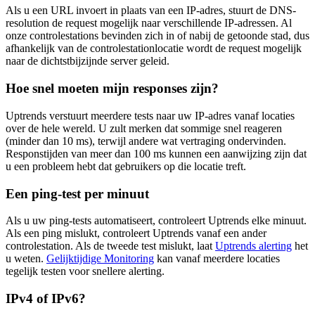
Als u een URL invoert in plaats van een IP-adres, stuurt de DNS-
resolution de request mogelijk naar verschillende IP-adressen. Al
onze controlestations bevinden zich in of nabij de getoonde stad, dus
afhankelijk van de controlestationlocatie wordt de request mogelijk
naar de dichtstbijzijnde server geleid.
Hoe snel moeten mijn responses zijn?
Uptrends verstuurt meerdere tests naar uw IP-adres vanaf locaties
over de hele wereld. U zult merken dat sommige snel reageren
(minder dan 10 ms), terwijl andere wat vertraging ondervinden.
Responstijden van meer dan 100 ms kunnen een aanwijzing zijn dat
u een probleem hebt dat gebruikers op die locatie treft.
Een ping-test per minuut
Als u uw ping-tests automatiseert, controleert Uptrends elke minuut.
Als een ping mislukt, controleert Uptrends vanaf een ander
controlestation. Als de tweede test mislukt, laat
Uptrends alerting
het
u weten.
Gelijktijdige Monitoring
kan vanaf meerdere locaties
tegelijk testen voor snellere alerting.
IPv4 of IPv6?