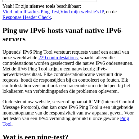
Yeah! Er zijn
nieuwe tools
beschikbaar:
Vind mijn IP-adres
,
Ping Test
,
Vind mijn website's IP
, en de
Response Header Check
.
Ping uw IPv6-hosts vanaf native IPv6-
servers
Uptrends' IPv6 Ping Tool verstuurt requests vanaf een aantal van
onze wereldwijde
229 controlestations
, waarbij alleen die
controlestations worden geselecteerd die native IPv6 ondersteunen.
Met de IPv6 Ping Tool krijgt u een nauwkeurig IPv6-
netwerktestresultaat. Elke controlestationlocatie verstuurt drie
requests, houdt de responstijden bij en controleert op fouten. Elk
controlestation verstuurt ook een traceroute om u te helpen bij het
lokaliseren van verbindingspaden die problemen opleveren.
Ondersteunt uw website, server of apparaat ICMP (Internet Control
Message Protocol), dan kan onze IPv6 Ping Tool u een uitgebreide
momentopname van de responsiviteit van uw apparaat geven. Voor
het testen van een IPv4-verbinding gebruikt u onze gewone
Ping
Tool
.
Wat is een ping-test?