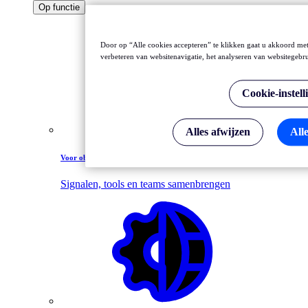
Op functie
Door op “Alle cookies accepteren” te klikken gaat u akkoord met
verbeteren van websitenavigatie, het analyseren van websitegebr
Cookie-instell
Alles afwijzen
All
Voor observability-leidinggevenden
Signalen, tools en teams samenbrengen