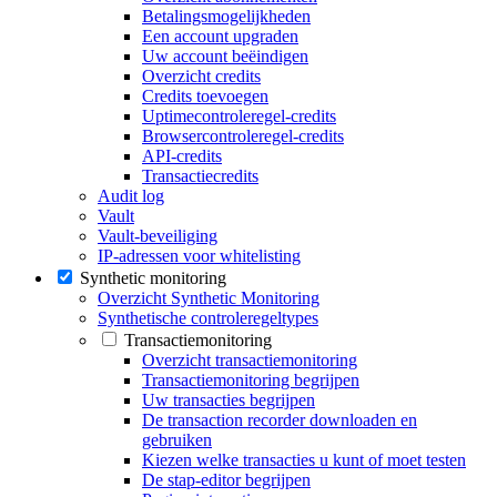
Betalingsmogelijkheden
Een account upgraden
Uw account beëindigen
Overzicht credits
Credits toevoegen
Uptimecontroleregel-credits
Browsercontroleregel-credits
API-credits
Transactiecredits
Audit log
Vault
Vault-beveiliging
IP-adressen voor whitelisting
Synthetic monitoring
Overzicht Synthetic Monitoring
Synthetische controleregeltypes
Transactiemonitoring
Overzicht transactiemonitoring
Transactiemonitoring begrijpen
Uw transacties begrijpen
De transaction recorder downloaden en
gebruiken
Kiezen welke transacties u kunt of moet testen
De stap-editor begrijpen