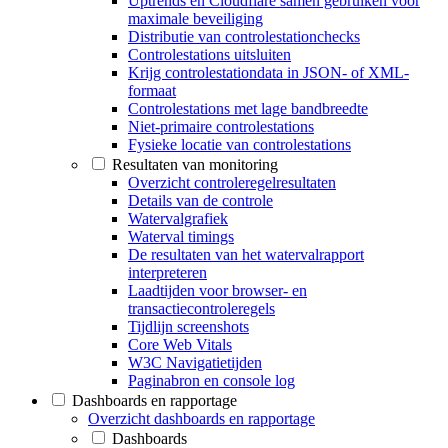
Uptrends en Cloudflare samen gebruiken voor
maximale beveiliging
Distributie van controlestationchecks
Controlestations uitsluiten
Krijg controlestationdata in JSON- of XML-
formaat
Controlestations met lage bandbreedte
Niet-primaire controlestations
Fysieke locatie van controlestations
Resultaten van monitoring
Overzicht controleregelresultaten
Details van de controle
Watervalgrafiek
Waterval timings
De resultaten van het watervalrapport
interpreteren
Laadtijden voor browser- en
transactiecontroleregels
Tijdlijn screenshots
Core Web Vitals
W3C Navigatietijden
Paginabron en console log
Dashboards en rapportage
Overzicht dashboards en rapportage
Dashboards