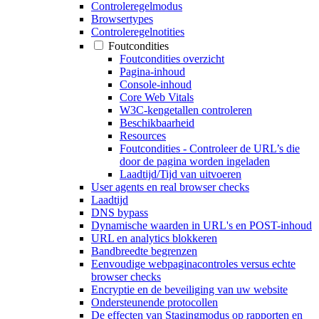
Controleregelmodus
Browsertypes
Controleregelnotities
Foutcondities
Foutcondities overzicht
Pagina-inhoud
Console-inhoud
Core Web Vitals
W3C-kengetallen controleren
Beschikbaarheid
Resources
Foutcondities - Controleer de URL’s die
door de pagina worden ingeladen
Laadtijd/Tijd van uitvoeren
User agents en real browser checks
Laadtijd
DNS bypass
Dynamische waarden in URL's en POST-inhoud
URL en analytics blokkeren
Bandbreedte begrenzen
Eenvoudige webpaginacontroles versus echte
browser checks
Encryptie en de beveiliging van uw website
Ondersteunende protocollen
De effecten van Stagingmodus op rapporten en