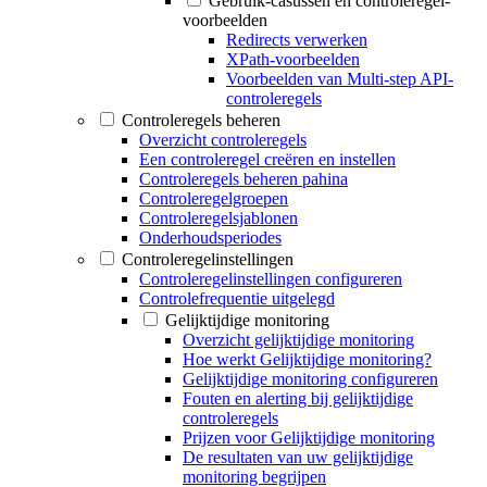
Gebruik-casussen en controleregel-
voorbeelden
Redirects verwerken
XPath-voorbeelden
Voorbeelden van Multi-step API-
controleregels
Controleregels beheren
Overzicht controleregels
Een controleregel creëren en instellen
Controleregels beheren pahina
Controleregelgroepen
Controleregelsjablonen
Onderhoudsperiodes
Controleregelinstellingen
Controleregelinstellingen configureren
Controlefrequentie uitgelegd
Gelijktijdige monitoring
Overzicht gelijktijdige monitoring
Hoe werkt Gelijktijdige monitoring?
Gelijktijdige monitoring configureren
Fouten en alerting bij gelijktijdige
controleregels
Prijzen voor Gelijktijdige monitoring
De resultaten van uw gelijktijdige
monitoring begrijpen