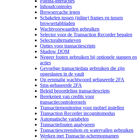
Pagina-interacties
Inhoudcontroles
Browsercache legen
Schakelen tussen (inline) frames en tussen
browsertabbladen
Wachtvoorwaarden gebruiken
Selector voor de Transaction Recorder bepalen
Selectoralternatieven
Opties voor transactiescripts
Shadow DOM
Negeer fouten gebruiken bij optionele stappen en
acties
Gevoelige transactiedata gebruiken die zijn
opgeslagen in de vault
Op eenmalig wachtwoord gebaseerde 2FA
Sms-gebaseerde 2FA
Beleid beoordeling transactiescripts
Berekenen van credits voor
transactiecontroleregels
Transactiemonitoring voor mobiel instellen
Transaction Recorder incognitomodus
Automatische variabelen
Transactiefouten analyseren
Transactiescreenshots en watervallen gebruiken
Werken met Transactie-schermopnamen