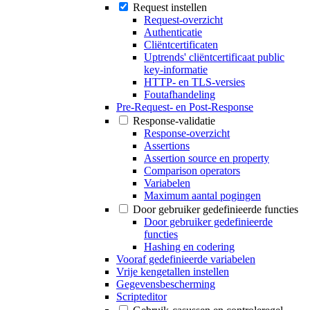
Request instellen
Request-overzicht
Authenticatie
Cliëntcertificaten
Uptrends' cliëntcertificaat public
key-informatie
HTTP- en TLS-versies
Foutafhandeling
Pre-Request- en Post-Response
Response-validatie
Response-overzicht
Assertions
Assertion source en property
Comparison operators
Variabelen
Maximum aantal pogingen
Door gebruiker gedefinieerde functies
Door gebruiker gedefinieerde
functies
Hashing en codering
Vooraf gedefinieerde variabelen
Vrije kengetallen instellen
Gegevensbescherming
Scripteditor