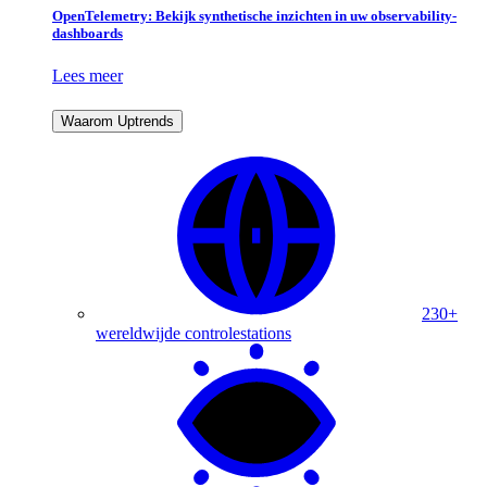
OpenTelemetry: Bekijk synthetische inzichten in uw observability-
dashboards
Lees meer
Waarom Uptrends
230+
wereldwijde controlestations