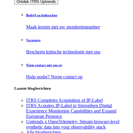
Ontdek ITRS Uptrends
Bedrijf en leiderschap
Maak kennis met uw monitoringpartner
Vacatures
Bescherm kritische technologie met ons
Neem contact met ons op
Hulp nodig? Neem contact op
Laatste blogberichten
ITRS Completes Acquisition of IP-Label
ITRS Acquires IP-Label to Strengthen Digital
Experience Monitoring Capabilities and Expand
European Presence
Uptrends x OpenTelemetry: Stream browser-level
synthetic data into your observability stack
Alle blogberichten