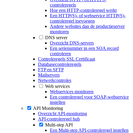
controleregels
Hoe een HTTP-controleregel werkt
Een HTTP(S)- of webservice HTTP(S)-
controleregel toevoegen
Andere websites dan de productieserver
monitoren
DNS server
Overzicht DNS-servers
Een serienummer in een SOA record
controleren
Controleregels SSL Certificaat
Databasecontroleregels
FTP en SFTP
Mailservers
Netwerkcontroles
Web services
Webservices monitoren
Een controleregel voor SOAP-webservice
instellen
API Monitoring
Overzicht API-monitoring
API-controleregel hub
Multi-step API
Een Multi-step API-controleregel instellen