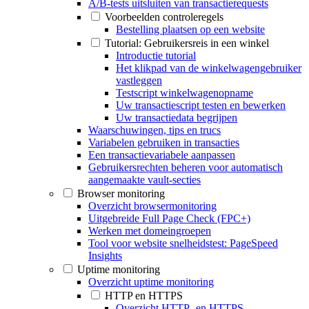
A/B-tests uitsluiten van transactierequests
Voorbeelden controleregels
Bestelling plaatsen op een website
Tutorial: Gebruikersreis in een winkel
Introductie tutorial
Het klikpad van de winkelwagengebruiker
vastleggen
Testscript winkelwagenopname
Uw transactiescript testen en bewerken
Uw transactiedata begrijpen
Waarschuwingen, tips en trucs
Variabelen gebruiken in transacties
Een transactievariabele aanpassen
Gebruikersrechten beheren voor automatisch
aangemaakte vault-secties
Browser monitoring
Overzicht browsermonitoring
Uitgebreide Full Page Check (FPC+)
Werken met domeingroepen
Tool voor website snelheidstest: PageSpeed
Insights
Uptime monitoring
Overzicht uptime monitoring
HTTP en HTTPS
Overzicht HTTP- en HTTPS-