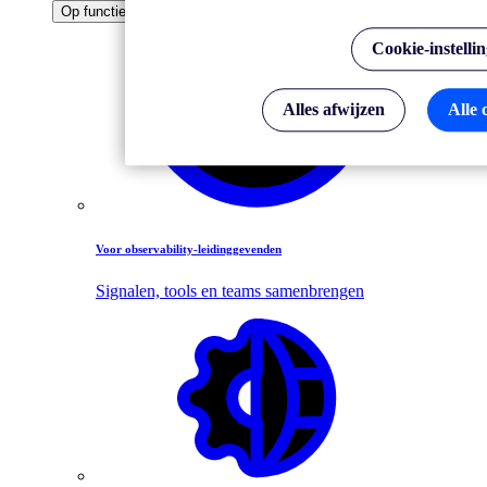
Op functie
Cookie-instelli
Alles afwijzen
Alle 
Voor observability-leidinggevenden
Signalen, tools en teams samenbrengen