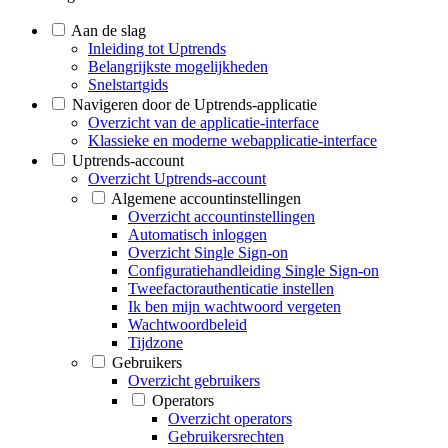
Aan de slag
Inleiding tot Uptrends
Belangrijkste mogelijkheden
Snelstartgids
Navigeren door de Uptrends-applicatie
Overzicht van de applicatie-interface
Klassieke en moderne webapplicatie-interface
Uptrends-account
Overzicht Uptrends-account
Algemene accountinstellingen
Overzicht accountinstellingen
Automatisch inloggen
Overzicht Single Sign-on
Configuratiehandleiding Single Sign-on
Tweefactorauthenticatie instellen
Ik ben mijn wachtwoord vergeten
Wachtwoordbeleid
Tijdzone
Gebruikers
Overzicht gebruikers
Operators
Overzicht operators
Gebruikersrechten