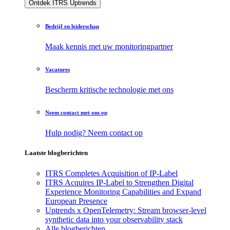
Ontdek ITRS Uptrends
Bedrijf en leiderschap
Maak kennis met uw monitoringpartner
Vacatures
Bescherm kritische technologie met ons
Neem contact met ons op
Hulp nodig? Neem contact op
Laatste blogberichten
ITRS Completes Acquisition of IP-Label
ITRS Acquires IP-Label to Strengthen Digital
Experience Monitoring Capabilities and Expand
European Presence
Uptrends x OpenTelemetry: Stream browser-level
synthetic data into your observability stack
Alle blogberichten