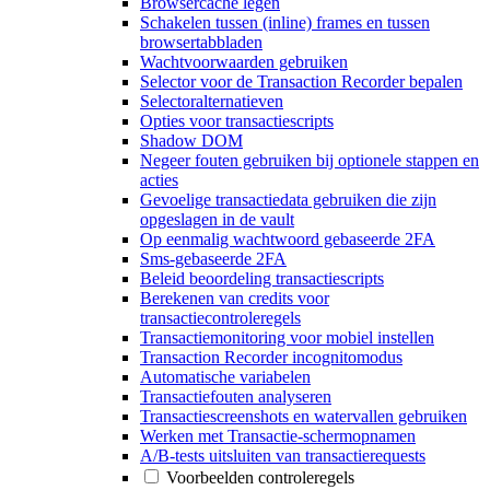
Browsercache legen
Schakelen tussen (inline) frames en tussen
browsertabbladen
Wachtvoorwaarden gebruiken
Selector voor de Transaction Recorder bepalen
Selectoralternatieven
Opties voor transactiescripts
Shadow DOM
Negeer fouten gebruiken bij optionele stappen en
acties
Gevoelige transactiedata gebruiken die zijn
opgeslagen in de vault
Op eenmalig wachtwoord gebaseerde 2FA
Sms-gebaseerde 2FA
Beleid beoordeling transactiescripts
Berekenen van credits voor
transactiecontroleregels
Transactiemonitoring voor mobiel instellen
Transaction Recorder incognitomodus
Automatische variabelen
Transactiefouten analyseren
Transactiescreenshots en watervallen gebruiken
Werken met Transactie-schermopnamen
A/B-tests uitsluiten van transactierequests
Voorbeelden controleregels