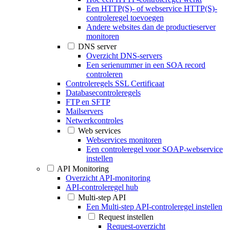
Een HTTP(S)- of webservice HTTP(S)-
controleregel toevoegen
Andere websites dan de productieserver
monitoren
DNS server
Overzicht DNS-servers
Een serienummer in een SOA record
controleren
Controleregels SSL Certificaat
Databasecontroleregels
FTP en SFTP
Mailservers
Netwerkcontroles
Web services
Webservices monitoren
Een controleregel voor SOAP-webservice
instellen
API Monitoring
Overzicht API-monitoring
API-controleregel hub
Multi-step API
Een Multi-step API-controleregel instellen
Request instellen
Request-overzicht