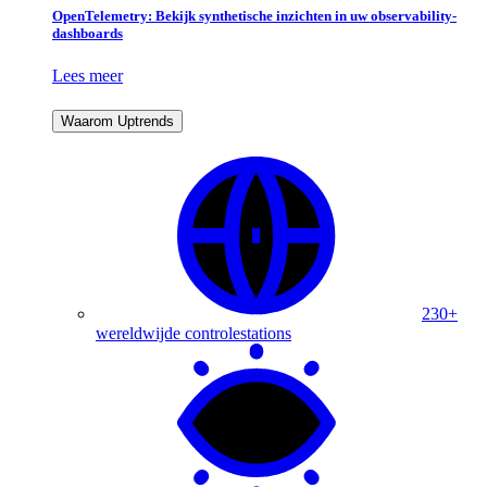
OpenTelemetry: Bekijk synthetische inzichten in uw observability-
dashboards
Lees meer
Waarom Uptrends
230+
wereldwijde controlestations