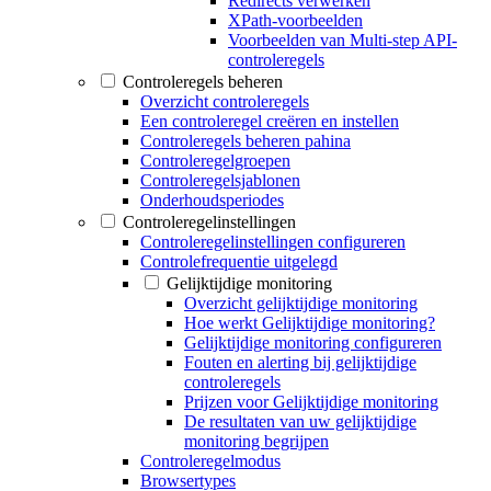
Redirects verwerken
XPath-voorbeelden
Voorbeelden van Multi-step API-
controleregels
Controleregels beheren
Overzicht controleregels
Een controleregel creëren en instellen
Controleregels beheren pahina
Controleregelgroepen
Controleregelsjablonen
Onderhoudsperiodes
Controleregelinstellingen
Controleregelinstellingen configureren
Controlefrequentie uitgelegd
Gelijktijdige monitoring
Overzicht gelijktijdige monitoring
Hoe werkt Gelijktijdige monitoring?
Gelijktijdige monitoring configureren
Fouten en alerting bij gelijktijdige
controleregels
Prijzen voor Gelijktijdige monitoring
De resultaten van uw gelijktijdige
monitoring begrijpen
Controleregelmodus
Browsertypes