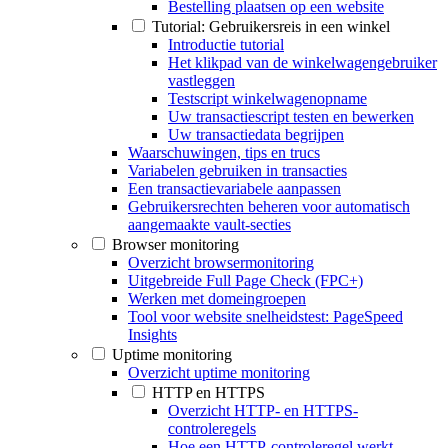
Bestelling plaatsen op een website
Tutorial: Gebruikersreis in een winkel
Introductie tutorial
Het klikpad van de winkelwagengebruiker
vastleggen
Testscript winkelwagenopname
Uw transactiescript testen en bewerken
Uw transactiedata begrijpen
Waarschuwingen, tips en trucs
Variabelen gebruiken in transacties
Een transactievariabele aanpassen
Gebruikersrechten beheren voor automatisch
aangemaakte vault-secties
Browser monitoring
Overzicht browsermonitoring
Uitgebreide Full Page Check (FPC+)
Werken met domeingroepen
Tool voor website snelheidstest: PageSpeed
Insights
Uptime monitoring
Overzicht uptime monitoring
HTTP en HTTPS
Overzicht HTTP- en HTTPS-
controleregels
Hoe een HTTP-controleregel werkt