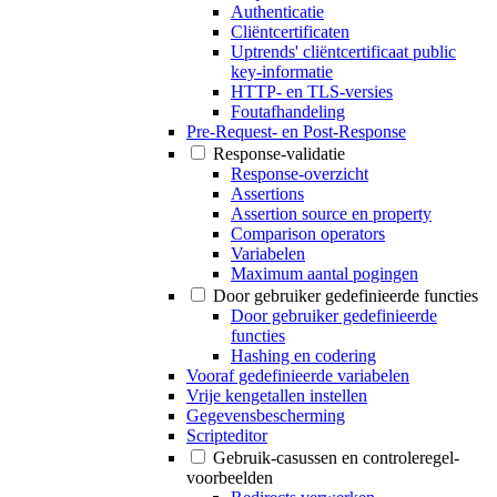
Authenticatie
Cliëntcertificaten
Uptrends' cliëntcertificaat public
key-informatie
HTTP- en TLS-versies
Foutafhandeling
Pre-Request- en Post-Response
Response-validatie
Response-overzicht
Assertions
Assertion source en property
Comparison operators
Variabelen
Maximum aantal pogingen
Door gebruiker gedefinieerde functies
Door gebruiker gedefinieerde
functies
Hashing en codering
Vooraf gedefinieerde variabelen
Vrije kengetallen instellen
Gegevensbescherming
Scripteditor
Gebruik-casussen en controleregel-
voorbeelden