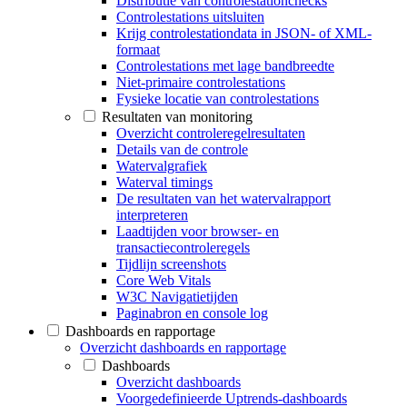
Distributie van controlestationchecks
Controlestations uitsluiten
Krijg controlestationdata in JSON- of XML-
formaat
Controlestations met lage bandbreedte
Niet-primaire controlestations
Fysieke locatie van controlestations
Resultaten van monitoring
Overzicht controleregelresultaten
Details van de controle
Watervalgrafiek
Waterval timings
De resultaten van het watervalrapport
interpreteren
Laadtijden voor browser- en
transactiecontroleregels
Tijdlijn screenshots
Core Web Vitals
W3C Navigatietijden
Paginabron en console log
Dashboards en rapportage
Overzicht dashboards en rapportage
Dashboards
Overzicht dashboards
Voorgedefinieerde Uptrends-dashboards