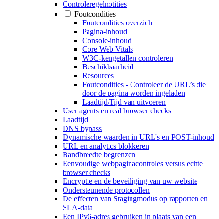
Controleregelnotities
Foutcondities
Foutcondities overzicht
Pagina-inhoud
Console-inhoud
Core Web Vitals
W3C-kengetallen controleren
Beschikbaarheid
Resources
Foutcondities - Controleer de URL’s die
door de pagina worden ingeladen
Laadtijd/Tijd van uitvoeren
User agents en real browser checks
Laadtijd
DNS bypass
Dynamische waarden in URL's en POST-inhoud
URL en analytics blokkeren
Bandbreedte begrenzen
Eenvoudige webpaginacontroles versus echte
browser checks
Encryptie en de beveiliging van uw website
Ondersteunende protocollen
De effecten van Stagingmodus op rapporten en
SLA-data
Een IPv6-adres gebruiken in plaats van een