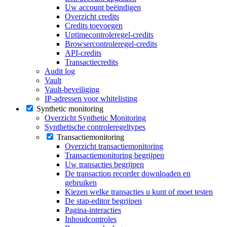
Uw account beëindigen
Overzicht credits
Credits toevoegen
Uptimecontroleregel-credits
Browsercontroleregel-credits
API-credits
Transactiecredits
Audit log
Vault
Vault-beveiliging
IP-adressen voor whitelisting
Synthetic monitoring
Overzicht Synthetic Monitoring
Synthetische controleregeltypes
Transactiemonitoring
Overzicht transactiemonitoring
Transactiemonitoring begrijpen
Uw transacties begrijpen
De transaction recorder downloaden en
gebruiken
Kiezen welke transacties u kunt of moet testen
De stap-editor begrijpen
Pagina-interacties
Inhoudcontroles