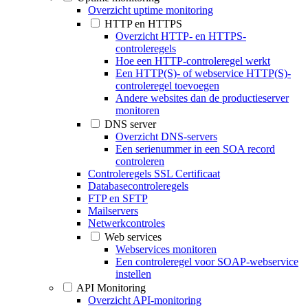
Overzicht uptime monitoring
HTTP en HTTPS
Overzicht HTTP- en HTTPS-
controleregels
Hoe een HTTP-controleregel werkt
Een HTTP(S)- of webservice HTTP(S)-
controleregel toevoegen
Andere websites dan de productieserver
monitoren
DNS server
Overzicht DNS-servers
Een serienummer in een SOA record
controleren
Controleregels SSL Certificaat
Databasecontroleregels
FTP en SFTP
Mailservers
Netwerkcontroles
Web services
Webservices monitoren
Een controleregel voor SOAP-webservice
instellen
API Monitoring
Overzicht API-monitoring