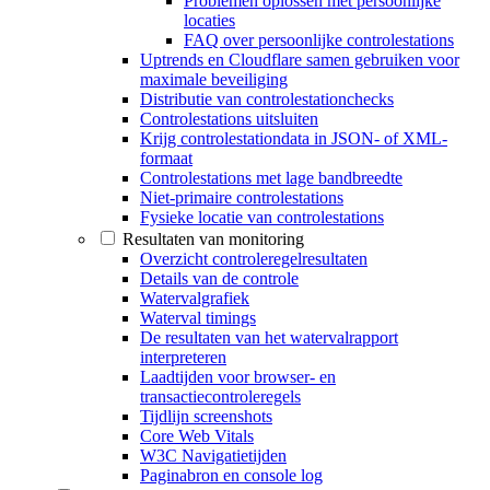
Problemen oplossen met persoonlijke
locaties
FAQ over persoonlijke controlestations
Uptrends en Cloudflare samen gebruiken voor
maximale beveiliging
Distributie van controlestationchecks
Controlestations uitsluiten
Krijg controlestationdata in JSON- of XML-
formaat
Controlestations met lage bandbreedte
Niet-primaire controlestations
Fysieke locatie van controlestations
Resultaten van monitoring
Overzicht controleregelresultaten
Details van de controle
Watervalgrafiek
Waterval timings
De resultaten van het watervalrapport
interpreteren
Laadtijden voor browser- en
transactiecontroleregels
Tijdlijn screenshots
Core Web Vitals
W3C Navigatietijden
Paginabron en console log