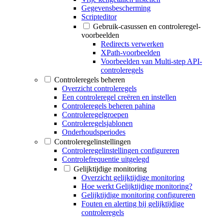
Gegevensbescherming
Scripteditor
Gebruik-casussen en controleregel-
voorbeelden
Redirects verwerken
XPath-voorbeelden
Voorbeelden van Multi-step API-
controleregels
Controleregels beheren
Overzicht controleregels
Een controleregel creëren en instellen
Controleregels beheren pahina
Controleregelgroepen
Controleregelsjablonen
Onderhoudsperiodes
Controleregelinstellingen
Controleregelinstellingen configureren
Controlefrequentie uitgelegd
Gelijktijdige monitoring
Overzicht gelijktijdige monitoring
Hoe werkt Gelijktijdige monitoring?
Gelijktijdige monitoring configureren
Fouten en alerting bij gelijktijdige
controleregels