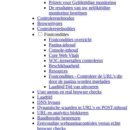
Prijzen voor Gelijktijdige monitoring
De resultaten van uw gelijktijdige
monitoring begrijpen
Controleregelmodus
Browsertypes
Controleregelnotities
Foutcondities
Foutcondities overzicht
Pagina-inhoud
Console-inhoud
Core Web Vitals
W3C-kengetallen controleren
Beschikbaarheid
Resources
Foutcondities - Controleer de URL’s die
door de pagina worden ingeladen
Laadtijd/Tijd van uitvoeren
User agents en real browser checks
Laadtijd
DNS bypass
Dynamische waarden in URL's en POST-inhoud
URL en analytics blokkeren
Bandbreedte begrenzen
Eenvoudige webpaginacontroles versus echte
browser checks