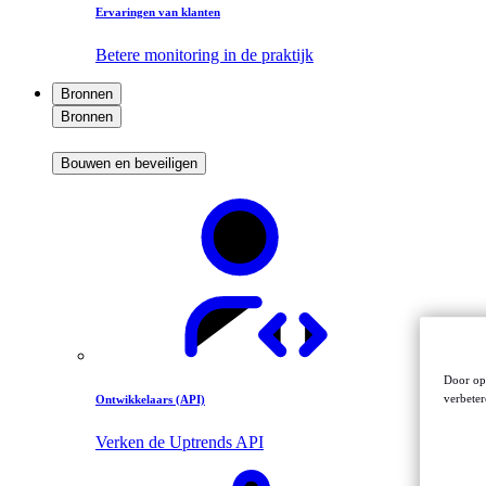
Ervaringen van klanten
Betere monitoring in de praktijk
Bronnen
Bronnen
Bouwen en beveiligen
Door op 
verbeter
Ontwikkelaars (API)
Verken de Uptrends API