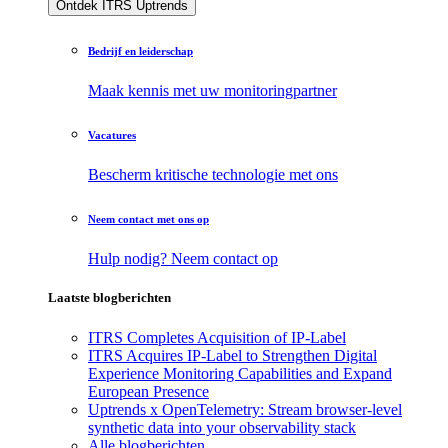
Ontdek ITRS Uptrends
Bedrijf en leiderschap
Maak kennis met uw monitoringpartner
Vacatures
Bescherm kritische technologie met ons
Neem contact met ons op
Hulp nodig? Neem contact op
Laatste blogberichten
ITRS Completes Acquisition of IP-Label
ITRS Acquires IP-Label to Strengthen Digital
Experience Monitoring Capabilities and Expand
European Presence
Uptrends x OpenTelemetry: Stream browser-level
synthetic data into your observability stack
Alle blogberichten