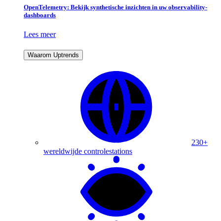
OpenTelemetry: Bekijk synthetische inzichten in uw observability-
dashboards
Lees meer
Waarom Uptrends
230+
wereldwijde controlestations