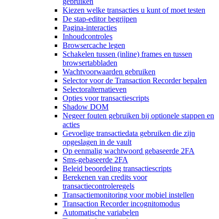
gebruiken
Kiezen welke transacties u kunt of moet testen
De stap-editor begrijpen
Pagina-interacties
Inhoudcontroles
Browsercache legen
Schakelen tussen (inline) frames en tussen
browsertabbladen
Wachtvoorwaarden gebruiken
Selector voor de Transaction Recorder bepalen
Selectoralternatieven
Opties voor transactiescripts
Shadow DOM
Negeer fouten gebruiken bij optionele stappen en
acties
Gevoelige transactiedata gebruiken die zijn
opgeslagen in de vault
Op eenmalig wachtwoord gebaseerde 2FA
Sms-gebaseerde 2FA
Beleid beoordeling transactiescripts
Berekenen van credits voor
transactiecontroleregels
Transactiemonitoring voor mobiel instellen
Transaction Recorder incognitomodus
Automatische variabelen