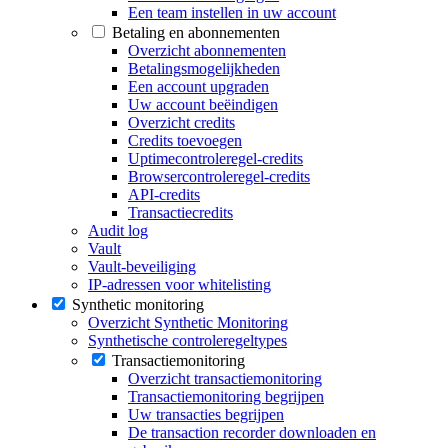
Een team instellen in uw account
Betaling en abonnementen
Overzicht abonnementen
Betalingsmogelijkheden
Een account upgraden
Uw account beëindigen
Overzicht credits
Credits toevoegen
Uptimecontroleregel-credits
Browsercontroleregel-credits
API-credits
Transactiecredits
Audit log
Vault
Vault-beveiliging
IP-adressen voor whitelisting
Synthetic monitoring
Overzicht Synthetic Monitoring
Synthetische controleregeltypes
Transactiemonitoring
Overzicht transactiemonitoring
Transactiemonitoring begrijpen
Uw transacties begrijpen
De transaction recorder downloaden en