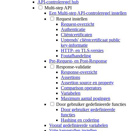
API-controleregel hub
Multi-step API
Een Multi-step API-controleregel instellen
Request instellen
Request-overzicht
Authenticatie
Cliëntcertificaten
Uptrends' cliëntcertificaat public
key-informatie
HTTP- en TLS-versies
Foutafhandeling
Pre-Request- en Post-Response
Response-validatie
Response-overzicht
Assertions
Assertion source en property
Comparison operators
Variabelen
Maximum aantal pogingen
Door gebruiker gedefinieerde functies
Door gebruiker gedefinieerde
functies
Hashing en codering
Vooraf gedefinieerde variabelen
Vrije kengetallen instellen