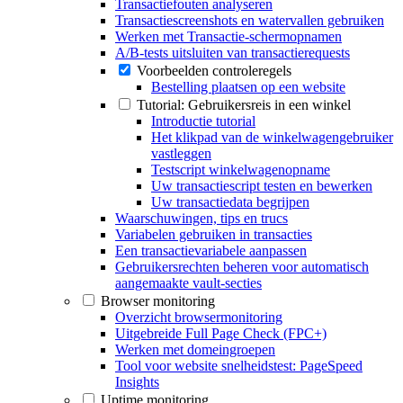
Transactiefouten analyseren
Transactiescreenshots en watervallen gebruiken
Werken met Transactie-schermopnamen
A/B-tests uitsluiten van transactierequests
Voorbeelden controleregels
Bestelling plaatsen op een website
Tutorial: Gebruikersreis in een winkel
Introductie tutorial
Het klikpad van de winkelwagengebruiker
vastleggen
Testscript winkelwagenopname
Uw transactiescript testen en bewerken
Uw transactiedata begrijpen
Waarschuwingen, tips en trucs
Variabelen gebruiken in transacties
Een transactievariabele aanpassen
Gebruikersrechten beheren voor automatisch
aangemaakte vault-secties
Browser monitoring
Overzicht browsermonitoring
Uitgebreide Full Page Check (FPC+)
Werken met domeingroepen
Tool voor website snelheidstest: PageSpeed
Insights
Uptime monitoring