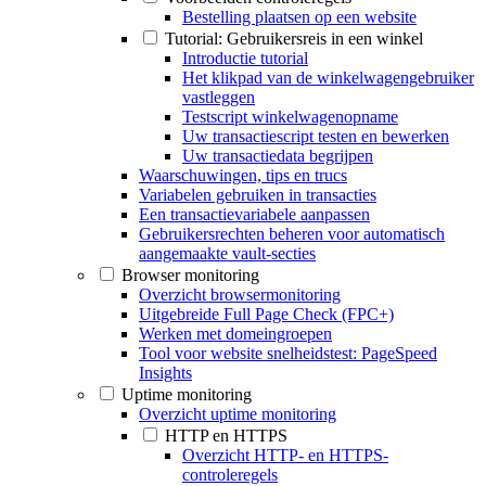
Bestelling plaatsen op een website
Tutorial: Gebruikersreis in een winkel
Introductie tutorial
Het klikpad van de winkelwagengebruiker
vastleggen
Testscript winkelwagenopname
Uw transactiescript testen en bewerken
Uw transactiedata begrijpen
Waarschuwingen, tips en trucs
Variabelen gebruiken in transacties
Een transactievariabele aanpassen
Gebruikersrechten beheren voor automatisch
aangemaakte vault-secties
Browser monitoring
Overzicht browsermonitoring
Uitgebreide Full Page Check (FPC+)
Werken met domeingroepen
Tool voor website snelheidstest: PageSpeed
Insights
Uptime monitoring
Overzicht uptime monitoring
HTTP en HTTPS
Overzicht HTTP- en HTTPS-
controleregels