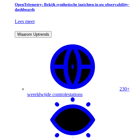
OpenTelemetry: Bekijk synthetische inzichten in uw observability-
dashboards
Lees meer
Waarom Uptrends
230+
wereldwijde controlestations