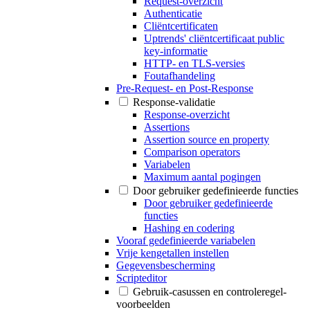
Request-overzicht
Authenticatie
Cliëntcertificaten
Uptrends' cliëntcertificaat public
key-informatie
HTTP- en TLS-versies
Foutafhandeling
Pre-Request- en Post-Response
Response-validatie
Response-overzicht
Assertions
Assertion source en property
Comparison operators
Variabelen
Maximum aantal pogingen
Door gebruiker gedefinieerde functies
Door gebruiker gedefinieerde
functies
Hashing en codering
Vooraf gedefinieerde variabelen
Vrije kengetallen instellen
Gegevensbescherming
Scripteditor
Gebruik-casussen en controleregel-
voorbeelden