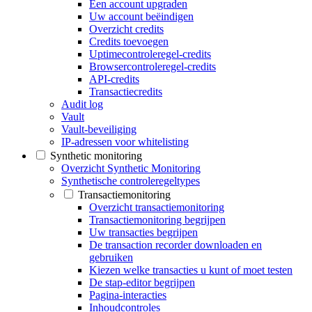
Een account upgraden
Uw account beëindigen
Overzicht credits
Credits toevoegen
Uptimecontroleregel-credits
Browsercontroleregel-credits
API-credits
Transactiecredits
Audit log
Vault
Vault-beveiliging
IP-adressen voor whitelisting
Synthetic monitoring
Overzicht Synthetic Monitoring
Synthetische controleregeltypes
Transactiemonitoring
Overzicht transactiemonitoring
Transactiemonitoring begrijpen
Uw transacties begrijpen
De transaction recorder downloaden en
gebruiken
Kiezen welke transacties u kunt of moet testen
De stap-editor begrijpen
Pagina-interacties
Inhoudcontroles