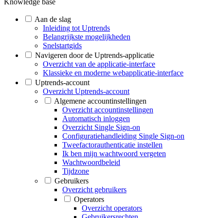
Knowledge base
Aan de slag
Inleiding tot Uptrends
Belangrijkste mogelijkheden
Snelstartgids
Navigeren door de Uptrends-applicatie
Overzicht van de applicatie-interface
Klassieke en moderne webapplicatie-interface
Uptrends-account
Overzicht Uptrends-account
Algemene accountinstellingen
Overzicht accountinstellingen
Automatisch inloggen
Overzicht Single Sign-on
Configuratiehandleiding Single Sign-on
Tweefactorauthenticatie instellen
Ik ben mijn wachtwoord vergeten
Wachtwoordbeleid
Tijdzone
Gebruikers
Overzicht gebruikers
Operators
Overzicht operators
Gebruikersrechten