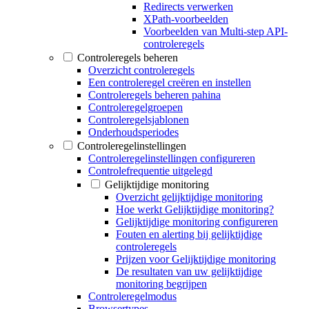
Redirects verwerken
XPath-voorbeelden
Voorbeelden van Multi-step API-
controleregels
Controleregels beheren
Overzicht controleregels
Een controleregel creëren en instellen
Controleregels beheren pahina
Controleregelgroepen
Controleregelsjablonen
Onderhoudsperiodes
Controleregelinstellingen
Controleregelinstellingen configureren
Controlefrequentie uitgelegd
Gelijktijdige monitoring
Overzicht gelijktijdige monitoring
Hoe werkt Gelijktijdige monitoring?
Gelijktijdige monitoring configureren
Fouten en alerting bij gelijktijdige
controleregels
Prijzen voor Gelijktijdige monitoring
De resultaten van uw gelijktijdige
monitoring begrijpen
Controleregelmodus
Browsertypes