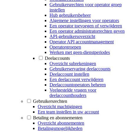
Gebruikersrechten voor operator groep
instellen
Hub gebruikersbeheer
Algemene instellingen voor operators
Een operator toevoegen of verwijderen
Een operator administratorrechten geven
API-gebruikersoverzicht
Operator API accountmanagement
Operatorgroepen
Werken met geen-dienstperiodes
Deelaccounts
Overzicht subrekeningen
Gebruikerservaring deelaccounts
Deelaccount instellen
Een deelaccount verwijderen
Deelaccountoperators beheren
Veelgestelde vragen voor
deelaccounthouders
Gebruikersrechten
Overzicht machtigingen
Een team instellen in uw account
Betaling en abonnementen
Overzicht abonnementen
Betalingsmogelijkheden