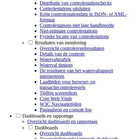
Distributie van controlestationchecks
Controlestations uitsluiten
Krijg controlestationdata in JSON- of XML-
formaat
Controlestations met lage bandbreedte
Niet-primaire controlestations
Fysieke locatie van controlestations
Resultaten van monitoring
Overzicht controleregelresultaten
Details van de controle
Watervalgrafiek
Waterval timings
De resultaten van het watervalrapport
interpreteren
Laadtijden voor browser- en
transactiecontroleregels
Tijdlijn screenshots
Core Web Vitals
W3C Navigatietijden
Paginabron en console log
Dashboards en rapportage
Overzicht dashboards en rapportage
Dashboards
Overzicht dashboards
Voorgedefinieerde Uptrends-dashboards