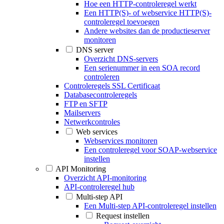
Hoe een HTTP-controleregel werkt
Een HTTP(S)- of webservice HTTP(S)-
controleregel toevoegen
Andere websites dan de productieserver
monitoren
DNS server
Overzicht DNS-servers
Een serienummer in een SOA record
controleren
Controleregels SSL Certificaat
Databasecontroleregels
FTP en SFTP
Mailservers
Netwerkcontroles
Web services
Webservices monitoren
Een controleregel voor SOAP-webservice
instellen
API Monitoring
Overzicht API-monitoring
API-controleregel hub
Multi-step API
Een Multi-step API-controleregel instellen
Request instellen