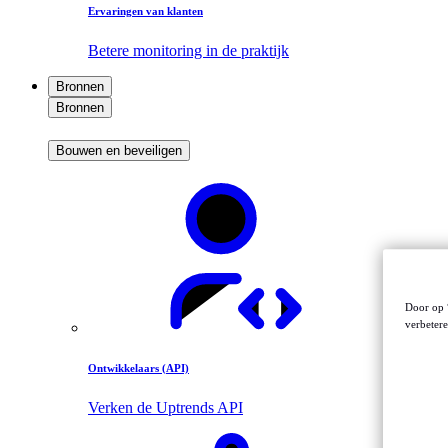
Ervaringen van klanten
Betere monitoring in de praktijk
Bronnen
Bronnen
Bouwen en beveiligen
Door op “
verbetere
Ontwikkelaars (API)
Verken de Uptrends API