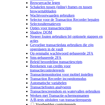
Browsercache legen
Schakelen tussen (inline) frames en tussen
browsertabbladen
Wachtvoorwaarden gebruiken
Selector voor de Transaction Recorder bepalen
Selectoralternatieven
Opties voor transactiescripts
Shadow DOM
Negeer fouten gebruiken bij optionele stappen en
acties
Gevoelige transactiedata gebruiken die zijn
opgeslagen in de vault
Op eenmalig wachtwoord gebaseerde 2FA
Sms-gebaseerde 2FA
Beleid beoordeling transactiescripts
Berekenen van credits voor
transactiecontroleregels
Transactiemonitoring voor mobiel instellen
Transaction Recorder incognitomodus
Automatische variabelen
Transactiefouten analyseren
Transactiescreenshots en watervallen gebruiken
Werken met Transactie-schermopnamen
A/B-tests uitsluiten van transactierequests
Voorbeelden controleregels