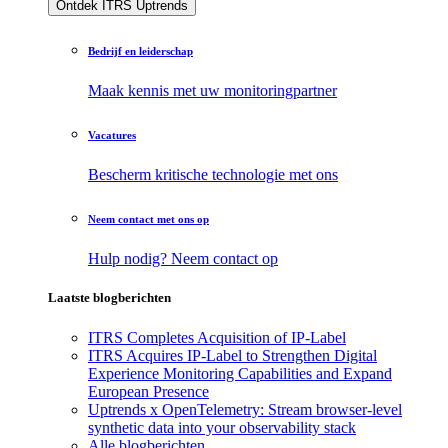
Ontdek ITRS Uptrends
Bedrijf en leiderschap
Maak kennis met uw monitoringpartner
Vacatures
Bescherm kritische technologie met ons
Neem contact met ons op
Hulp nodig? Neem contact op
Laatste blogberichten
ITRS Completes Acquisition of IP-Label
ITRS Acquires IP-Label to Strengthen Digital
Experience Monitoring Capabilities and Expand
European Presence
Uptrends x OpenTelemetry: Stream browser-level
synthetic data into your observability stack
Alle blogberichten