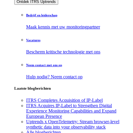
Ontdek ITRS Uptrends
Bedrijf en leiderschap
Maak kennis met uw monitoringpartner
Vacatures
Bescherm kritische technologie met ons
Neem contact met ons op
Hulp nodig? Neem contact op
Laatste blogberichten
ITRS Completes Acquisition of IP-Label
ITRS Acquires IP-Label to Strengthen Digital
Experience Monitoring Capabilities and Expand
European Presence
Uptrends x OpenTelemetry: Stream browser-level
synthetic data into your observability stack
Alle blogberichten