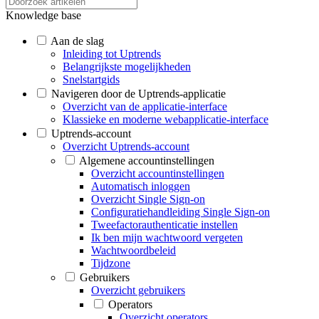
Knowledge base
Aan de slag
Inleiding tot Uptrends
Belangrijkste mogelijkheden
Snelstartgids
Navigeren door de Uptrends-applicatie
Overzicht van de applicatie-interface
Klassieke en moderne webapplicatie-interface
Uptrends-account
Overzicht Uptrends-account
Algemene accountinstellingen
Overzicht accountinstellingen
Automatisch inloggen
Overzicht Single Sign-on
Configuratiehandleiding Single Sign-on
Tweefactorauthenticatie instellen
Ik ben mijn wachtwoord vergeten
Wachtwoordbeleid
Tijdzone
Gebruikers
Overzicht gebruikers
Operators
Overzicht operators