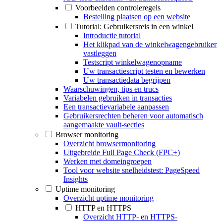
Voorbeelden controleregels
Bestelling plaatsen op een website
Tutorial: Gebruikersreis in een winkel
Introductie tutorial
Het klikpad van de winkelwagengebruiker
vastleggen
Testscript winkelwagenopname
Uw transactiescript testen en bewerken
Uw transactiedata begrijpen
Waarschuwingen, tips en trucs
Variabelen gebruiken in transacties
Een transactievariabele aanpassen
Gebruikersrechten beheren voor automatisch
aangemaakte vault-secties
Browser monitoring
Overzicht browsermonitoring
Uitgebreide Full Page Check (FPC+)
Werken met domeingroepen
Tool voor website snelheidstest: PageSpeed
Insights
Uptime monitoring
Overzicht uptime monitoring
HTTP en HTTPS
Overzicht HTTP- en HTTPS-