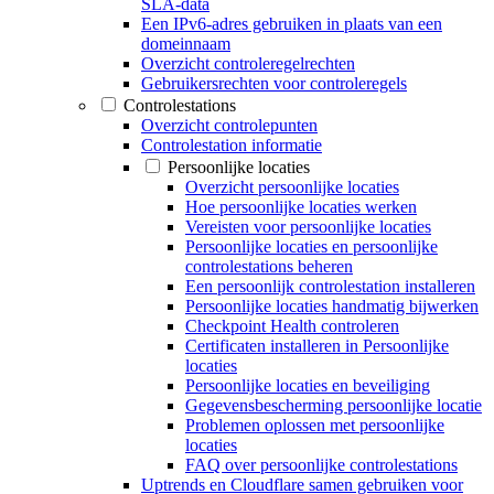
SLA-data
Een IPv6-adres gebruiken in plaats van een
domeinnaam
Overzicht controleregelrechten
Gebruikersrechten voor controleregels
Controlestations
Overzicht controlepunten
Controlestation informatie
Persoonlijke locaties
Overzicht persoonlijke locaties
Hoe persoonlijke locaties werken
Vereisten voor persoonlijke locaties
Persoonlijke locaties en persoonlijke
controlestations beheren
Een persoonlijk controlestation installeren
Persoonlijke locaties handmatig bijwerken
Checkpoint Health controleren
Certificaten installeren in Persoonlijke
locaties
Persoonlijke locaties en beveiliging
Gegevensbescherming persoonlijke locatie
Problemen oplossen met persoonlijke
locaties
FAQ over persoonlijke controlestations
Uptrends en Cloudflare samen gebruiken voor