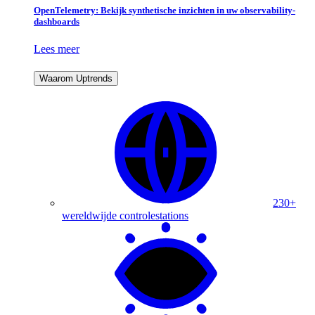
OpenTelemetry: Bekijk synthetische inzichten in uw observability-
dashboards
Lees meer
Waarom Uptrends
230+
wereldwijde controlestations