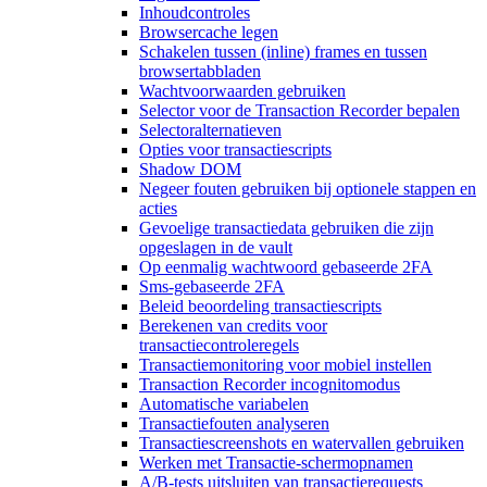
Inhoudcontroles
Browsercache legen
Schakelen tussen (inline) frames en tussen
browsertabbladen
Wachtvoorwaarden gebruiken
Selector voor de Transaction Recorder bepalen
Selectoralternatieven
Opties voor transactiescripts
Shadow DOM
Negeer fouten gebruiken bij optionele stappen en
acties
Gevoelige transactiedata gebruiken die zijn
opgeslagen in de vault
Op eenmalig wachtwoord gebaseerde 2FA
Sms-gebaseerde 2FA
Beleid beoordeling transactiescripts
Berekenen van credits voor
transactiecontroleregels
Transactiemonitoring voor mobiel instellen
Transaction Recorder incognitomodus
Automatische variabelen
Transactiefouten analyseren
Transactiescreenshots en watervallen gebruiken
Werken met Transactie-schermopnamen
A/B-tests uitsluiten van transactierequests