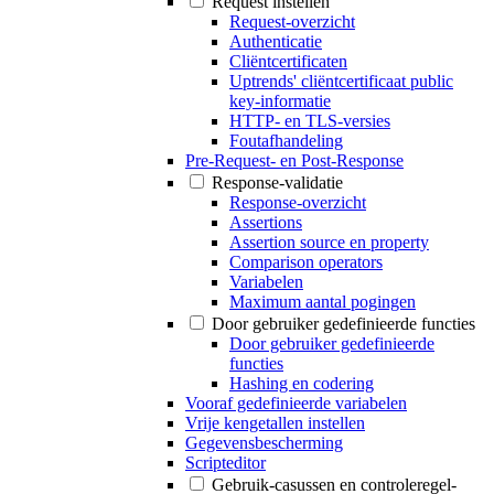
Request instellen
Request-overzicht
Authenticatie
Cliëntcertificaten
Uptrends' cliëntcertificaat public
key-informatie
HTTP- en TLS-versies
Foutafhandeling
Pre-Request- en Post-Response
Response-validatie
Response-overzicht
Assertions
Assertion source en property
Comparison operators
Variabelen
Maximum aantal pogingen
Door gebruiker gedefinieerde functies
Door gebruiker gedefinieerde
functies
Hashing en codering
Vooraf gedefinieerde variabelen
Vrije kengetallen instellen
Gegevensbescherming
Scripteditor
Gebruik-casussen en controleregel-