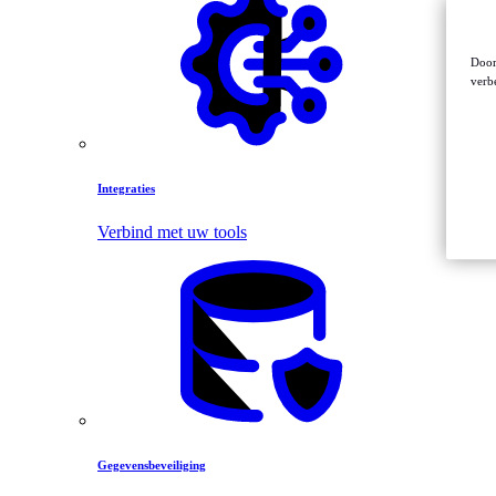
Door
verb
Integraties
Verbind met uw tools
Gegevensbeveiliging