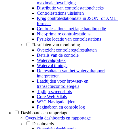
maximale beveiliging
Distributie van controlestationchecks
Controlestations uitsluiten
Krijg controlestationdata in JSON- of XML-
formaat
Controlestations met lage bandbreedte
Niet-primaire controlestations
Fysieke locatie van controlestations
Resultaten van monitoring
Overzicht controleregelresultaten
Details van de controle
Watervalgrafiek
Waterval timings
De resultaten van het watervalrapport
interpreteren
Laadtijden voor browser- en
transactiecontroleregels
Tijdlijn screenshots
Core Web Vitals
W3C Navigatietijden
Paginabron en console log
Dashboards en rapportage
Overzicht dashboards en rapportage
Dashboards
Overzicht dashboards