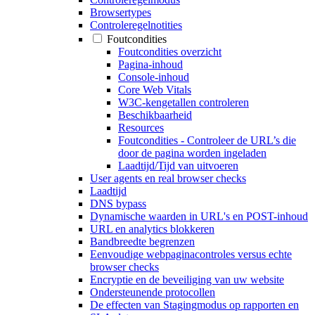
Browsertypes
Controleregelnotities
Foutcondities
Foutcondities overzicht
Pagina-inhoud
Console-inhoud
Core Web Vitals
W3C-kengetallen controleren
Beschikbaarheid
Resources
Foutcondities - Controleer de URL’s die
door de pagina worden ingeladen
Laadtijd/Tijd van uitvoeren
User agents en real browser checks
Laadtijd
DNS bypass
Dynamische waarden in URL's en POST-inhoud
URL en analytics blokkeren
Bandbreedte begrenzen
Eenvoudige webpaginacontroles versus echte
browser checks
Encryptie en de beveiliging van uw website
Ondersteunende protocollen
De effecten van Stagingmodus op rapporten en