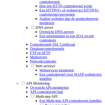
controleregels
Hoe een HTTP-controleregel werkt
Een HTTP(S)- of webservice HTTP(S)-
controleregel toevoegen
Andere websites dan de productieserver
monitoren
DNS server
Overzicht DNS-servers
Een serienummer in een SOA record
controleren
Controleregels SSL Certificaat
Databasecontroleregels
FTP en SFTP
Mailservers
Netwerkcontroles
Web services
Webservices monitoren
Een controleregel voor SOAP-webservice
instellen
API Monitoring
Overzicht API-monitoring
API-controleregel hub
Multi-step API
Een Multi-step API-controleregel instellen