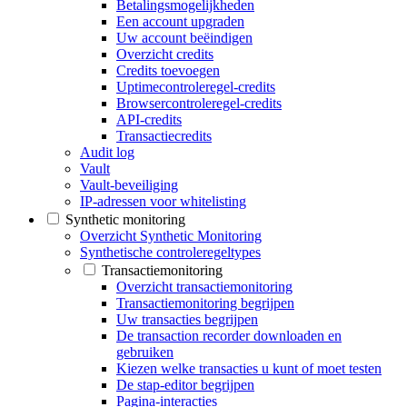
Betalingsmogelijkheden
Een account upgraden
Uw account beëindigen
Overzicht credits
Credits toevoegen
Uptimecontroleregel-credits
Browsercontroleregel-credits
API-credits
Transactiecredits
Audit log
Vault
Vault-beveiliging
IP-adressen voor whitelisting
Synthetic monitoring
Overzicht Synthetic Monitoring
Synthetische controleregeltypes
Transactiemonitoring
Overzicht transactiemonitoring
Transactiemonitoring begrijpen
Uw transacties begrijpen
De transaction recorder downloaden en
gebruiken
Kiezen welke transacties u kunt of moet testen
De stap-editor begrijpen
Pagina-interacties