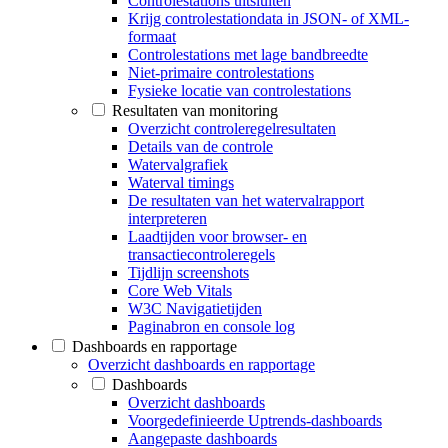
Controlestations uitsluiten
Krijg controlestationdata in JSON- of XML-
formaat
Controlestations met lage bandbreedte
Niet-primaire controlestations
Fysieke locatie van controlestations
Resultaten van monitoring
Overzicht controleregelresultaten
Details van de controle
Watervalgrafiek
Waterval timings
De resultaten van het watervalrapport
interpreteren
Laadtijden voor browser- en
transactiecontroleregels
Tijdlijn screenshots
Core Web Vitals
W3C Navigatietijden
Paginabron en console log
Dashboards en rapportage
Overzicht dashboards en rapportage
Dashboards
Overzicht dashboards
Voorgedefinieerde Uptrends-dashboards
Aangepaste dashboards