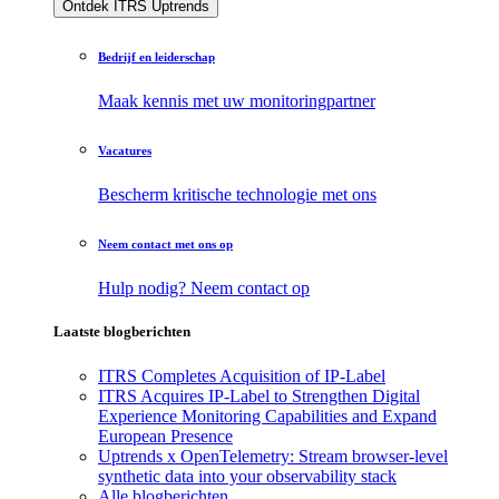
Ontdek ITRS Uptrends
Bedrijf en leiderschap
Maak kennis met uw monitoringpartner
Vacatures
Bescherm kritische technologie met ons
Neem contact met ons op
Hulp nodig? Neem contact op
Laatste blogberichten
ITRS Completes Acquisition of IP-Label
ITRS Acquires IP-Label to Strengthen Digital
Experience Monitoring Capabilities and Expand
European Presence
Uptrends x OpenTelemetry: Stream browser-level
synthetic data into your observability stack
Alle blogberichten