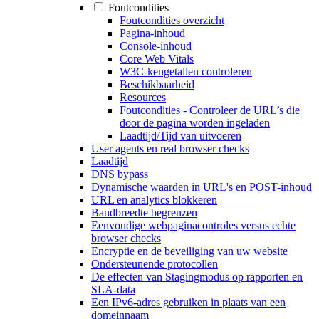
Foutcondities
Foutcondities overzicht
Pagina-inhoud
Console-inhoud
Core Web Vitals
W3C-kengetallen controleren
Beschikbaarheid
Resources
Foutcondities - Controleer de URL’s die
door de pagina worden ingeladen
Laadtijd/Tijd van uitvoeren
User agents en real browser checks
Laadtijd
DNS bypass
Dynamische waarden in URL's en POST-inhoud
URL en analytics blokkeren
Bandbreedte begrenzen
Eenvoudige webpaginacontroles versus echte
browser checks
Encryptie en de beveiliging van uw website
Ondersteunende protocollen
De effecten van Stagingmodus op rapporten en
SLA-data
Een IPv6-adres gebruiken in plaats van een
domeinnaam