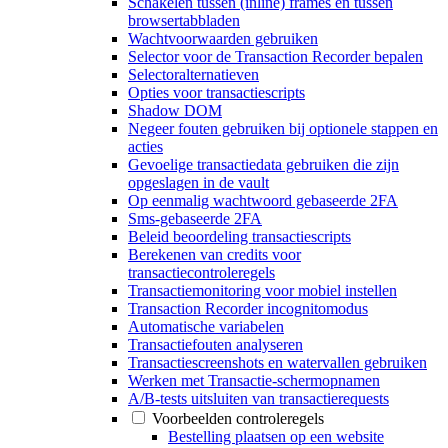
Schakelen tussen (inline) frames en tussen
browsertabbladen
Wachtvoorwaarden gebruiken
Selector voor de Transaction Recorder bepalen
Selectoralternatieven
Opties voor transactiescripts
Shadow DOM
Negeer fouten gebruiken bij optionele stappen en
acties
Gevoelige transactiedata gebruiken die zijn
opgeslagen in de vault
Op eenmalig wachtwoord gebaseerde 2FA
Sms-gebaseerde 2FA
Beleid beoordeling transactiescripts
Berekenen van credits voor
transactiecontroleregels
Transactiemonitoring voor mobiel instellen
Transaction Recorder incognitomodus
Automatische variabelen
Transactiefouten analyseren
Transactiescreenshots en watervallen gebruiken
Werken met Transactie-schermopnamen
A/B-tests uitsluiten van transactierequests
Voorbeelden controleregels
Bestelling plaatsen op een website