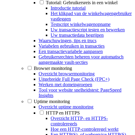
Tutorial: Gebruikersreis in een winkel
Introductie tutorial
Het klikpad van de winkelwagengebruiker
vastleggen
Testscript winkelwagenopname
Uw transactiescript testen en bewerken
Uw transactiedata begrijpen
Waarschuwingen, tips en trucs
Variabelen gebruiken in transacties
Een transactievariabele aanpassen
Gebruikersrechten beheren voor automatisch
aangemaakte vault-secties
Browser monitoring
Overzicht browsermonitoring
Uitgebreide Full Page Check (FPC+)
Werken met domeingroepen
Tool voor website snelheidstest: PageSpeed
Insights
Uptime monitoring
Overzicht uptime monitoring
HTTP en HTTPS
Overzicht HTTP- en HTTPS-
controleregels
Hoe een HTTP-controleregel werkt
Een HTTP(S)- of webservice HTTP(S)-