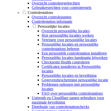
Overzicht controleregelrechten
Gebruikersrechten voor controleregels
Controlestations
Overzicht controlepunten
Controlestation informatie
Persoonlijke locaties
Overzicht persoonlijke locaties
Hoe persoonlijke locaties werken
Vereisten voor persoonlijke locaties
Persoonlijke locaties en persoonlijke
controlestations beheren
Een persoonlijk controlestation installeren
Persoonlijke locaties handmatig bijwerken
Checkpoint Health controleren
Certificaten installeren in Persoonlijke
locaties
Persoonlijke locaties en beveiliging
Gegevensbescherming persoonlijke locatie
Problemen oplossen met persoonlijke
locaties
FAQ over persoonlijke controlestations
Uptrends en Cloudflare samen gebruiken voor
maximale beveiliging
Distributie van controlestationchecks