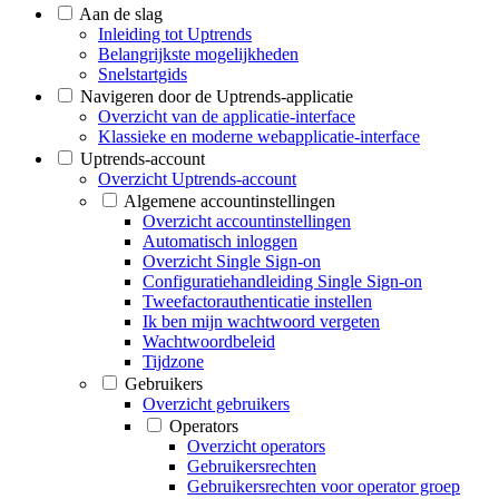
Aan de slag
Inleiding tot Uptrends
Belangrijkste mogelijkheden
Snelstartgids
Navigeren door de Uptrends-applicatie
Overzicht van de applicatie-interface
Klassieke en moderne webapplicatie-interface
Uptrends-account
Overzicht Uptrends-account
Algemene accountinstellingen
Overzicht accountinstellingen
Automatisch inloggen
Overzicht Single Sign-on
Configuratiehandleiding Single Sign-on
Tweefactorauthenticatie instellen
Ik ben mijn wachtwoord vergeten
Wachtwoordbeleid
Tijdzone
Gebruikers
Overzicht gebruikers
Operators
Overzicht operators
Gebruikersrechten
Gebruikersrechten voor operator groep