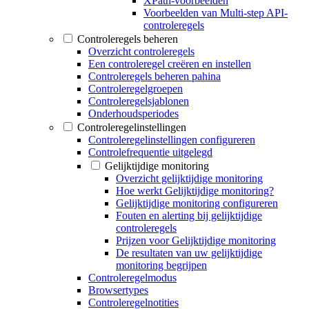
XPath-voorbeelden
Voorbeelden van Multi-step API-
controleregels
Controleregels beheren
Overzicht controleregels
Een controleregel creëren en instellen
Controleregels beheren pahina
Controleregelgroepen
Controleregelsjablonen
Onderhoudsperiodes
Controleregelinstellingen
Controleregelinstellingen configureren
Controlefrequentie uitgelegd
Gelijktijdige monitoring
Overzicht gelijktijdige monitoring
Hoe werkt Gelijktijdige monitoring?
Gelijktijdige monitoring configureren
Fouten en alerting bij gelijktijdige
controleregels
Prijzen voor Gelijktijdige monitoring
De resultaten van uw gelijktijdige
monitoring begrijpen
Controleregelmodus
Browsertypes
Controleregelnotities