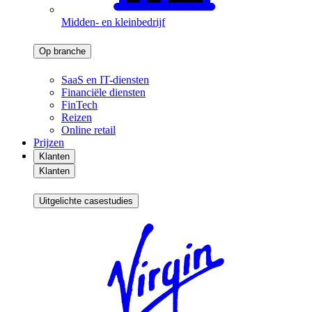
Midden- en kleinbedrijf
Op branche
SaaS en IT-diensten
Financiële diensten
FinTech
Reizen
Online retail
Prijzen
Klanten
Klanten
Uitgelichte casestudies