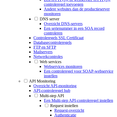
controleregel toevoegen
Andere websites dan de productieserver
monitoren
DNS server
Overzicht DNS-servers
Een serienummer in een SOA record
controleren
Controleregels SSL Certificaat
Databasecontroleregels
FTP en SFTP
Mailservers
Netwerkcontroles
Web services
Webservices monitoren
Een controleregel voor SOAP-webservice
instellen
API Monitoring
Overzicht API-monitoring
API-controleregel hub
Multi-step API
Een Multi-step API-controleregel instellen
Request instellen
Request-overzicht
Authenticatie