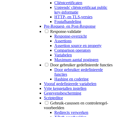
Cliëntcertificaten
Uptrends' cliëntcertificaat public
key-informatie
HTTP- en TLS-versies
Foutafhandeling
Pre-Request- en Post-Response
Response-validatie
Response-overzicht
Assertions
Assertion source en property
Comparison operators
Variabelen
Maximum aantal pogingen
Door gebruiker gedefinieerde functies
Door gebruiker gedefinieerde
functies
Hashing en codering
Vooraf gedefinieerde variabelen
Vrije kengetallen instellen
Gegevensbescherming
Scripteditor
Gebruik-casussen en controleregel-
voorbeelden
Redirects verwerken