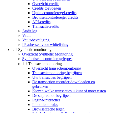
Overzicht credits
Credits toevoegen
Uptimecontroleregel-credits
Browsercontroleregel-credits
API-credits
Transactiecredits
Audit log
Vault
Vault-beveiliging
IP-adressen voor whitelisting
Synthetic monitoring
Overzicht Synthetic Monitoring
Synthetische controleregeltypes
Transactiemonitoring
Overzicht transactiemonitoring
Transactiemonitoring begrijpen
Uw transacties begrijpen
De transaction recorder downloaden en
gebruiken
Kiezen welke transacties u kunt of moet testen
De stap-editor begrijpen
Pagina-interacties
Inhoudcontroles
Browsercache legen