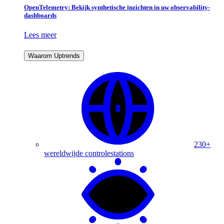
OpenTelemetry: Bekijk synthetische inzichten in uw observability-
dashboards
Lees meer
Waarom Uptrends
230+
wereldwijde controlestations