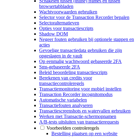
Schakelen tussen (inline) frames en tussen
browsertabbladen
Wachtvoorwaarden gebruiken
Selector voor de Transaction Recorder bepalen
Selectoralternatieven
Opties voor transactiescripts
Shadow DOM
Negeer fouten gebruiken bij optionele stappen en
acties
Gevoelige transactiedata gebruiken die zijn
opgeslagen in de vault
Op eenmalig wachtwoord gebaseerde 2FA
Sms-gebaseerde 2FA
Beleid beoordeling transactiescripts
Berekenen van credits voor
transactiecontroleregels
Transactiemonitoring voor mobiel instellen
Transaction Recorder incognitomodus
Automatische variabelen
Transactiefouten analyseren
Transactiescreenshots en watervallen gebruiken
Werken met Transactie-schermopnamen
A/B-tests uitsluiten van transactierequests
Voorbeelden controleregels
Bestelling plaatsen op een website