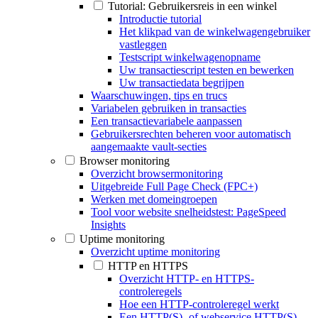
Tutorial: Gebruikersreis in een winkel
Introductie tutorial
Het klikpad van de winkelwagengebruiker
vastleggen
Testscript winkelwagenopname
Uw transactiescript testen en bewerken
Uw transactiedata begrijpen
Waarschuwingen, tips en trucs
Variabelen gebruiken in transacties
Een transactievariabele aanpassen
Gebruikersrechten beheren voor automatisch
aangemaakte vault-secties
Browser monitoring
Overzicht browsermonitoring
Uitgebreide Full Page Check (FPC+)
Werken met domeingroepen
Tool voor website snelheidstest: PageSpeed
Insights
Uptime monitoring
Overzicht uptime monitoring
HTTP en HTTPS
Overzicht HTTP- en HTTPS-
controleregels
Hoe een HTTP-controleregel werkt
Een HTTP(S)- of webservice HTTP(S)-