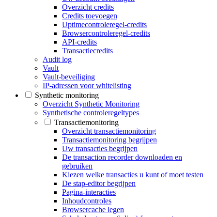
Overzicht credits
Credits toevoegen
Uptimecontroleregel-credits
Browsercontroleregel-credits
API-credits
Transactiecredits
Audit log
Vault
Vault-beveiliging
IP-adressen voor whitelisting
Synthetic monitoring
Overzicht Synthetic Monitoring
Synthetische controleregeltypes
Transactiemonitoring
Overzicht transactiemonitoring
Transactiemonitoring begrijpen
Uw transacties begrijpen
De transaction recorder downloaden en
gebruiken
Kiezen welke transacties u kunt of moet testen
De stap-editor begrijpen
Pagina-interacties
Inhoudcontroles
Browsercache legen