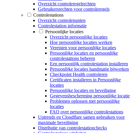
Overzicht controleregelrechten
Gebruikersrechten voor controleregels
Controlestations
Overzicht controlepunten
Controlestation informatie
Persoonlijke locaties
Overzicht persoonlijke locaties
Hoe persoonlijke locaties werken
Vereisten voor persoonlijke locaties
Persoonlijke locaties en persoonlijke
controlestations beheren
Een persoonlijk controlestation installeren
Persoonlijke locaties handmatig bijwerken
Checkpoint Health controleren
Certificaten installeren in Persoonlijke
locaties
Persoonlijke locaties en beveiliging
Gegevensbescherming persoonlijke locatie
Problemen oplossen met persoonlijke
locaties
FAQ over persoonlijke controlestations
Uptrends en Cloudflare samen gebruiken voor
maximale beveiliging
Distributie van controlestationchecks