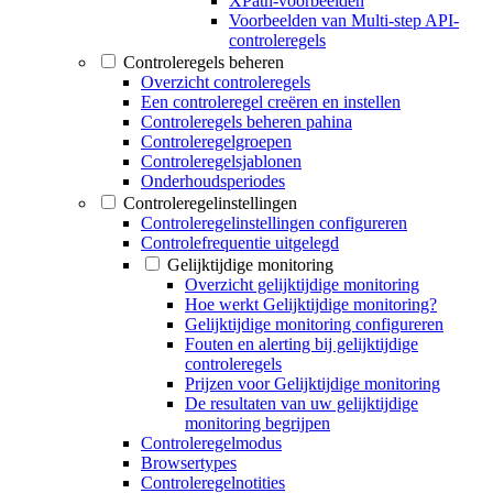
XPath-voorbeelden
Voorbeelden van Multi-step API-
controleregels
Controleregels beheren
Overzicht controleregels
Een controleregel creëren en instellen
Controleregels beheren pahina
Controleregelgroepen
Controleregelsjablonen
Onderhoudsperiodes
Controleregelinstellingen
Controleregelinstellingen configureren
Controlefrequentie uitgelegd
Gelijktijdige monitoring
Overzicht gelijktijdige monitoring
Hoe werkt Gelijktijdige monitoring?
Gelijktijdige monitoring configureren
Fouten en alerting bij gelijktijdige
controleregels
Prijzen voor Gelijktijdige monitoring
De resultaten van uw gelijktijdige
monitoring begrijpen
Controleregelmodus
Browsertypes
Controleregelnotities