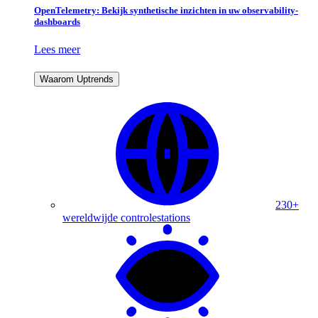
OpenTelemetry: Bekijk synthetische inzichten in uw observability-
dashboards
Lees meer
Waarom Uptrends
230+
wereldwijde controlestations