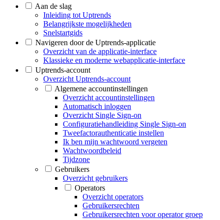
Aan de slag
Inleiding tot Uptrends
Belangrijkste mogelijkheden
Snelstartgids
Navigeren door de Uptrends-applicatie
Overzicht van de applicatie-interface
Klassieke en moderne webapplicatie-interface
Uptrends-account
Overzicht Uptrends-account
Algemene accountinstellingen
Overzicht accountinstellingen
Automatisch inloggen
Overzicht Single Sign-on
Configuratiehandleiding Single Sign-on
Tweefactorauthenticatie instellen
Ik ben mijn wachtwoord vergeten
Wachtwoordbeleid
Tijdzone
Gebruikers
Overzicht gebruikers
Operators
Overzicht operators
Gebruikersrechten
Gebruikersrechten voor operator groep