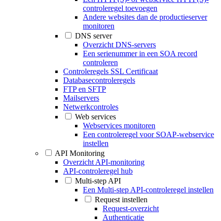
controleregel toevoegen
Andere websites dan de productieserver
monitoren
DNS server
Overzicht DNS-servers
Een serienummer in een SOA record
controleren
Controleregels SSL Certificaat
Databasecontroleregels
FTP en SFTP
Mailservers
Netwerkcontroles
Web services
Webservices monitoren
Een controleregel voor SOAP-webservice
instellen
API Monitoring
Overzicht API-monitoring
API-controleregel hub
Multi-step API
Een Multi-step API-controleregel instellen
Request instellen
Request-overzicht
Authenticatie