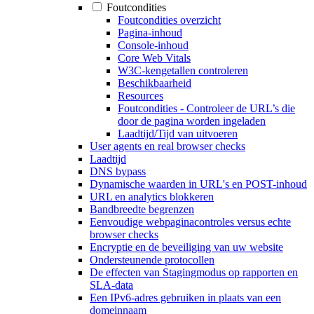
Foutcondities
Foutcondities overzicht
Pagina-inhoud
Console-inhoud
Core Web Vitals
W3C-kengetallen controleren
Beschikbaarheid
Resources
Foutcondities - Controleer de URL’s die
door de pagina worden ingeladen
Laadtijd/Tijd van uitvoeren
User agents en real browser checks
Laadtijd
DNS bypass
Dynamische waarden in URL's en POST-inhoud
URL en analytics blokkeren
Bandbreedte begrenzen
Eenvoudige webpaginacontroles versus echte
browser checks
Encryptie en de beveiliging van uw website
Ondersteunende protocollen
De effecten van Stagingmodus op rapporten en
SLA-data
Een IPv6-adres gebruiken in plaats van een
domeinnaam