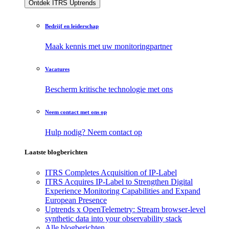
Ontdek ITRS Uptrends
Bedrijf en leiderschap
Maak kennis met uw monitoringpartner
Vacatures
Bescherm kritische technologie met ons
Neem contact met ons op
Hulp nodig? Neem contact op
Laatste blogberichten
ITRS Completes Acquisition of IP-Label
ITRS Acquires IP-Label to Strengthen Digital
Experience Monitoring Capabilities and Expand
European Presence
Uptrends x OpenTelemetry: Stream browser-level
synthetic data into your observability stack
Alle blogberichten