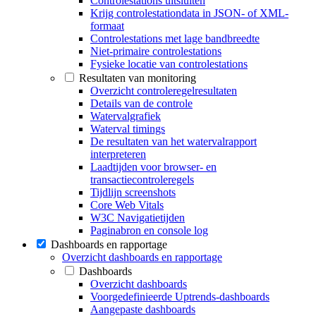
Controlestations uitsluiten
Krijg controlestationdata in JSON- of XML-
formaat
Controlestations met lage bandbreedte
Niet-primaire controlestations
Fysieke locatie van controlestations
Resultaten van monitoring
Overzicht controleregelresultaten
Details van de controle
Watervalgrafiek
Waterval timings
De resultaten van het watervalrapport
interpreteren
Laadtijden voor browser- en
transactiecontroleregels
Tijdlijn screenshots
Core Web Vitals
W3C Navigatietijden
Paginabron en console log
Dashboards en rapportage
Overzicht dashboards en rapportage
Dashboards
Overzicht dashboards
Voorgedefinieerde Uptrends-dashboards
Aangepaste dashboards