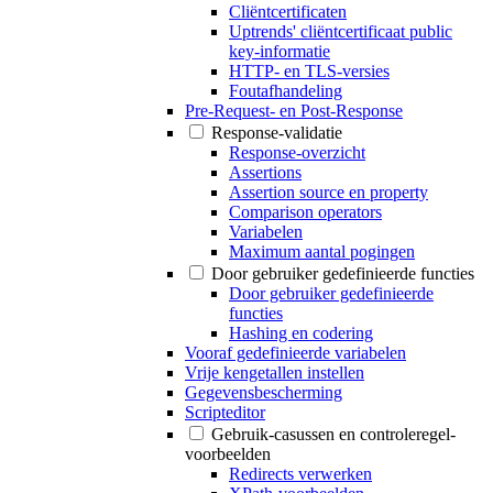
Cliëntcertificaten
Uptrends' cliëntcertificaat public
key-informatie
HTTP- en TLS-versies
Foutafhandeling
Pre-Request- en Post-Response
Response-validatie
Response-overzicht
Assertions
Assertion source en property
Comparison operators
Variabelen
Maximum aantal pogingen
Door gebruiker gedefinieerde functies
Door gebruiker gedefinieerde
functies
Hashing en codering
Vooraf gedefinieerde variabelen
Vrije kengetallen instellen
Gegevensbescherming
Scripteditor
Gebruik-casussen en controleregel-
voorbeelden
Redirects verwerken