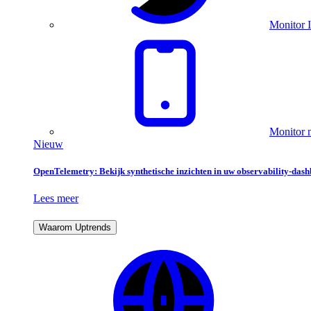
Monitor I
Monitor m
Nieuw
OpenTelemetry: Bekijk synthetische inzichten in uw observability-das
Lees meer
Waarom Uptrends