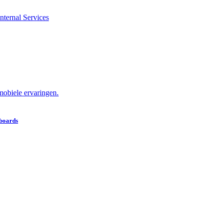
nternal Services
obiele ervaringen.
hboards