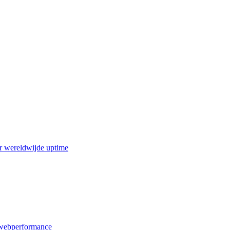
r wereldwijde uptime
webperformance