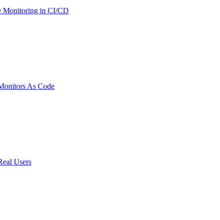
 Monitoring in CI/CD
onitors As Code
Real Users