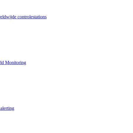
ldwijde controlestations
ld Monitoring
alerting