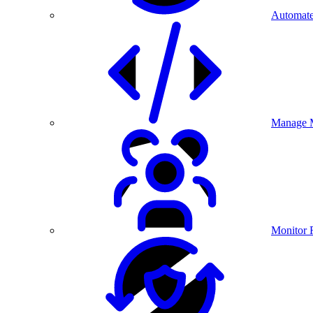
Automate
Manage M
Monitor 