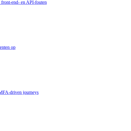
 front-end- en API-fouten
enten op
MFA-driven journeys