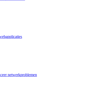
webapplicaties
iceer netwerkproblemen