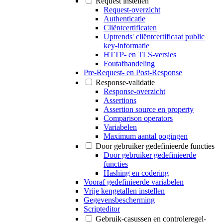
Request instellen
Request-overzicht
Authenticatie
Cliëntcertificaten
Uptrends' cliëntcertificaat public
key-informatie
HTTP- en TLS-versies
Foutafhandeling
Pre-Request- en Post-Response
Response-validatie
Response-overzicht
Assertions
Assertion source en property
Comparison operators
Variabelen
Maximum aantal pogingen
Door gebruiker gedefinieerde functies
Door gebruiker gedefinieerde
functies
Hashing en codering
Vooraf gedefinieerde variabelen
Vrije kengetallen instellen
Gegevensbescherming
Scripteditor
Gebruik-casussen en controleregel-