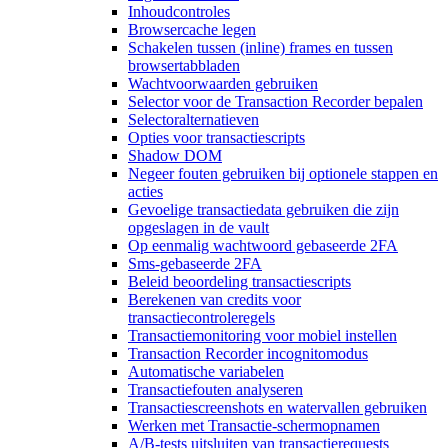
Inhoudcontroles
Browsercache legen
Schakelen tussen (inline) frames en tussen
browsertabbladen
Wachtvoorwaarden gebruiken
Selector voor de Transaction Recorder bepalen
Selectoralternatieven
Opties voor transactiescripts
Shadow DOM
Negeer fouten gebruiken bij optionele stappen en
acties
Gevoelige transactiedata gebruiken die zijn
opgeslagen in de vault
Op eenmalig wachtwoord gebaseerde 2FA
Sms-gebaseerde 2FA
Beleid beoordeling transactiescripts
Berekenen van credits voor
transactiecontroleregels
Transactiemonitoring voor mobiel instellen
Transaction Recorder incognitomodus
Automatische variabelen
Transactiefouten analyseren
Transactiescreenshots en watervallen gebruiken
Werken met Transactie-schermopnamen
A/B-tests uitsluiten van transactierequests