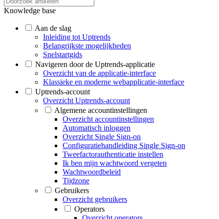
Knowledge base
Aan de slag
Inleiding tot Uptrends
Belangrijkste mogelijkheden
Snelstartgids
Navigeren door de Uptrends-applicatie
Overzicht van de applicatie-interface
Klassieke en moderne webapplicatie-interface
Uptrends-account
Overzicht Uptrends-account
Algemene accountinstellingen
Overzicht accountinstellingen
Automatisch inloggen
Overzicht Single Sign-on
Configuratiehandleiding Single Sign-on
Tweefactorauthenticatie instellen
Ik ben mijn wachtwoord vergeten
Wachtwoordbeleid
Tijdzone
Gebruikers
Overzicht gebruikers
Operators
Overzicht operators