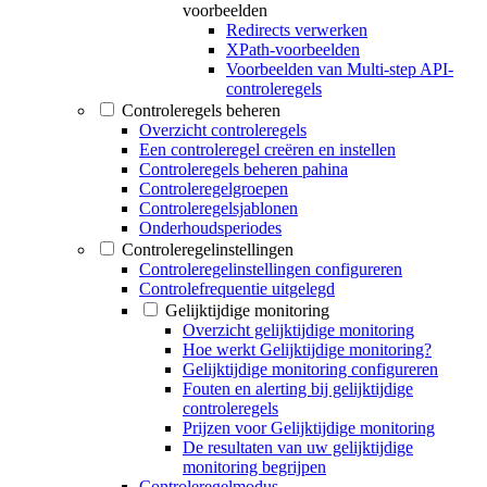
voorbeelden
Redirects verwerken
XPath-voorbeelden
Voorbeelden van Multi-step API-
controleregels
Controleregels beheren
Overzicht controleregels
Een controleregel creëren en instellen
Controleregels beheren pahina
Controleregelgroepen
Controleregelsjablonen
Onderhoudsperiodes
Controleregelinstellingen
Controleregelinstellingen configureren
Controlefrequentie uitgelegd
Gelijktijdige monitoring
Overzicht gelijktijdige monitoring
Hoe werkt Gelijktijdige monitoring?
Gelijktijdige monitoring configureren
Fouten en alerting bij gelijktijdige
controleregels
Prijzen voor Gelijktijdige monitoring
De resultaten van uw gelijktijdige
monitoring begrijpen
Controleregelmodus