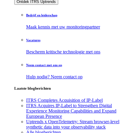
Ontdek ITRS Uptrends
Bedrijf en leiderschap
Maak kennis met uw monitoringpartner
Vacatures
Bescherm kritische technologie met ons
Neem contact met ons op
Hulp nodig? Neem contact op
Laatste blogberichten
ITRS Completes Acquisition of IP-Label
ITRS Acquires IP-Label to Strengthen Digital
Experience Monitoring Capabilities and Expand
European Presence
Uptrends x OpenTelemetry: Stream browser-level
synthetic data into your observability stack
Alle blogberichten