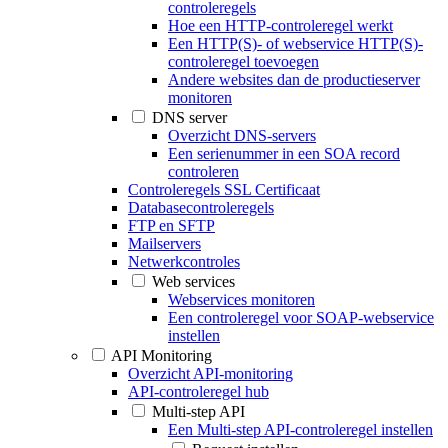
controleregels
Hoe een HTTP-controleregel werkt
Een HTTP(S)- of webservice HTTP(S)-
controleregel toevoegen
Andere websites dan de productieserver
monitoren
DNS server
Overzicht DNS-servers
Een serienummer in een SOA record
controleren
Controleregels SSL Certificaat
Databasecontroleregels
FTP en SFTP
Mailservers
Netwerkcontroles
Web services
Webservices monitoren
Een controleregel voor SOAP-webservice
instellen
API Monitoring
Overzicht API-monitoring
API-controleregel hub
Multi-step API
Een Multi-step API-controleregel instellen